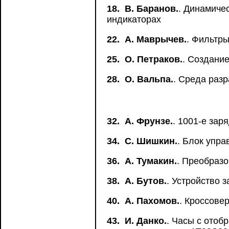
18.
B. Баранов.
. Динамиче
индикаторах
22.
А. Маврычев.
. Фильтры
25.
О. Петраков.
. Создани
28.
О. Вальпа.
. Среда раз
32.
А. Фрунзе.
. 1001-е зар
34.
C. Шишкин.
. Блок упр
36.
А. Тумакин.
. Преобраз
38.
А. Бутов.
. Устройство 
40.
A. Пахомов.
. Кроссове
43.
И. Данко.
. Часы с ото