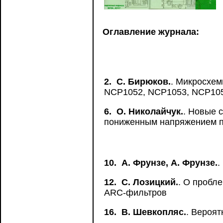
Оглавление журнала:
2.
С. Бирюков.
. Микросхем
NCP1052, NCP1053, NCP105
6.
О. Николайчук.
. Новые 
пониженным напряжением 
10.
A. Фрунзе, А. Фрунзе.
.
12.
С. Лозицкий.
. О пробл
ARC-фильтров
16.
B. Шевкопляс.
. Вероя