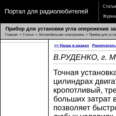
Стать
Портал для радиолюбителей
Журна
Прибор для установки угла опережения з
Главная
->
Статьи
->
Автомобильная электроника
-> Прибор для уста
<< Назад в раздел
Распечатать
В.РУДЕНКО, г. М
Точная установк
цилиндрах двига
кропотливый, тр
больших затрат
позволяет быстр