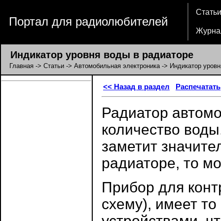
Стать
Портал для радиолюбителей
Журна
Индикатор уровня воды в радиаторе
Главная
->
Статьи
->
Автомобильная электроника
-> Индикатор уровн
<< Назад в раздел
Распечатать
Радиатор автомо
количество воды
заметит значите
радиаторе, то мо
Прибор для конт
схему), имеет т
устройствами, чт