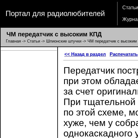
Стать
Портал для радиолюбителей
Журна
ЧМ передатчик с высоким КПД
Главная
->
Статьи
->
Шпионские штучки
-> ЧМ передатчик с высоким
<< Назад в раздел
Распечатать
Передатчик постр
при этом облада
за счет оригина
При тщательной 
по этой схеме, м
хуже, чем у соб
однокаскадного 