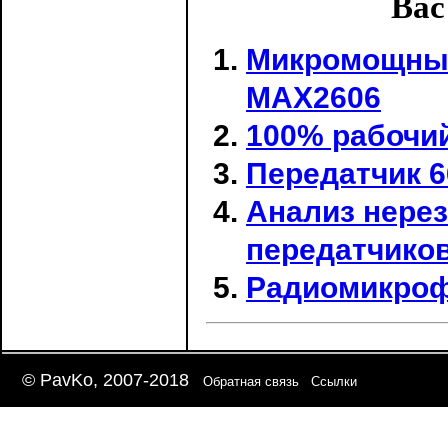
Вас
Микромощный
МАХ2606
100% рабочи
Передатчик 6
Анализ нере
передатчико
Радиомикроф
© PavKo, 2007-2018
Обратная связь
Ссылки