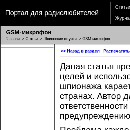
Стать
Портал для радиолюбителей
Журна
GSM-микрофон
Главная
->
Статьи
->
Шпионские штучки
-> GSM-микрофон
<< Назад в раздел
Распечатать
Даная статья пр
целей и использ
шпионажа карает
странах. Автор д
ответственности
предупреждению
Проблема каждо