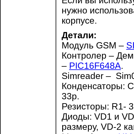
Если вы использ
нужно использов
корпусе.
Детали:
Модуль GSM –
S
Контролер – Де
–
PIC16F648A
.
Simreader – Sim
Конденсаторы: C1
33p.
Резисторы: R1- 30
Диоды: VD1 и VD
размеру, VD-2 к