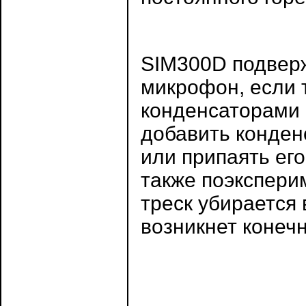
SIM300D подверж
микрофон, если т
конденсаторами 
добавить конден
или припаять ег
также поэкспери
треск убирается 
возникнет конечн