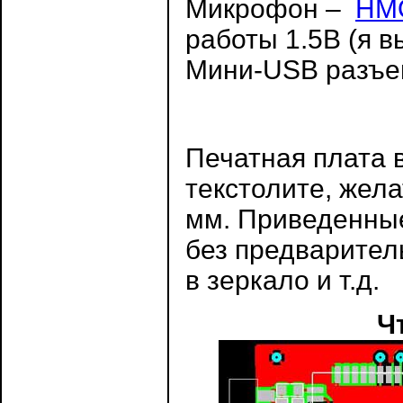
Микрофон –
HM
работы 1.5В (я 
Мини-USB разъе
Печатная плата 
текстолите, жел
мм. Приведенные
без предварител
в зеркало и т.д.
Ч