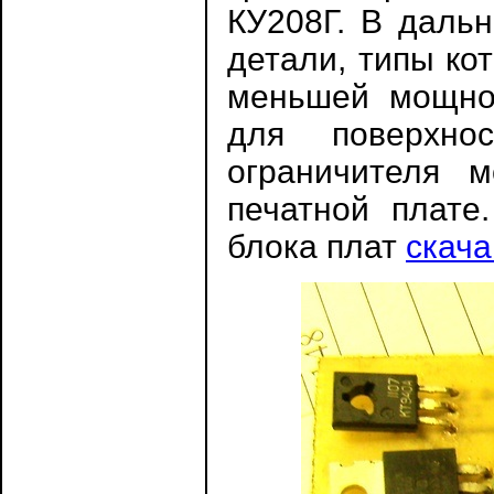
КУ208Г. В даль
детали, типы ко
меньшей мощнос
для поверхно
ограничителя 
печатной плате
блока плат
скача