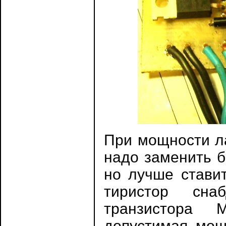
При мощности л
надо заменить 
но лучше ставит
тиристор сна
транзистора 
допустимая мощн