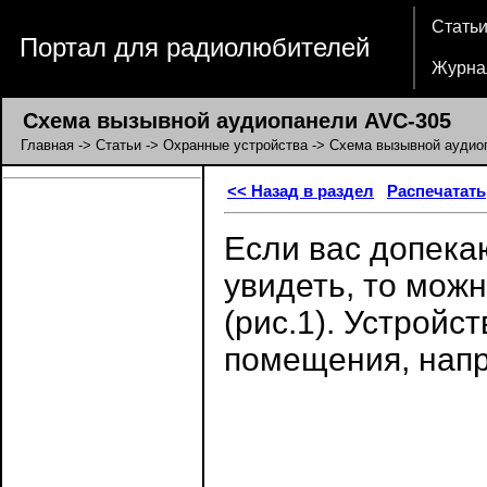
Стать
Портал для радиолюбителей
Журна
Схема вызывной аудиопанели AVC-305
Главная
->
Статьи
->
Охранные устройства
-> Схема вызывной аудио
<< Назад в раздел
Распечатать
Если вас допекаю
увидеть, то мож
(рис.1). Устройс
помещения, напр