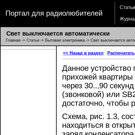
Стать
Портал для радиолюбителей
Журна
Свет выключается автоматически
Главная
->
Статьи
->
Бытовая электроника
-> Свет выключается авто
<< Назад в раздел
Распечатать
Данное устройство 
прихожей квартиры
через 30..,90 секун
(звонковой) или SB
достаточно, чтобы р
Схема, рис. 1.3, со
находиться в откры
заряд конденсатора