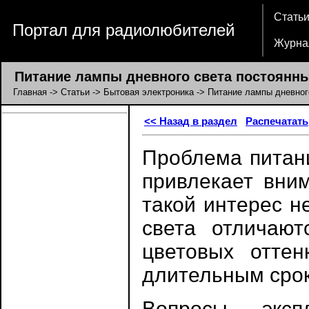
Стать
Портал для радиолюбителей
Журна
Питание лампы дневного света постоянн
Главная
->
Статьи
->
Бытовая электроника
-> Питание лампы дневног
<< Назад в раздел
Распечатать
Проблема питани
привлекает вни
такой интерес н
света отличают
цветовых оттен
длительным сро
Вопросы эксп