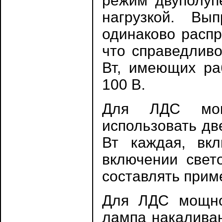
режим двуполуп
нагрузкой. Вы
одинаково расп
что справедливо
Вт, имеющих ра
100 В.
Для ЛДС мощ
использовать дв
Вт каждая, вк
включении свет
составлять прим
Для ЛДС мощно
лампа накаливан