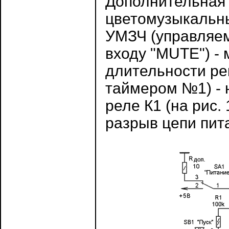
Дополнительная 
цветомузыкальн
УМЗЧ (управляем
входу "MUTE") -
длительности ре
таймером №1) - 
реле К1 (на рис.
разрыв цепи пита