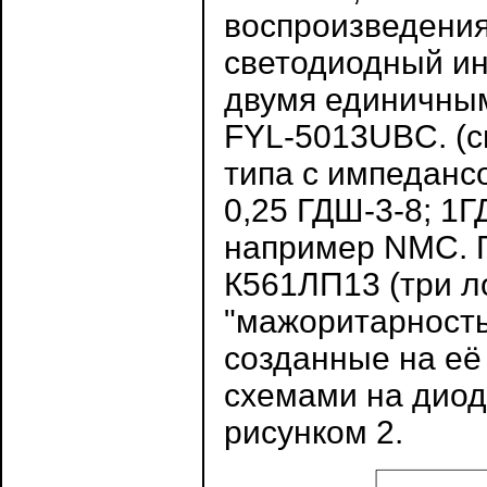
воспроизведения
светодиодный ин
двумя единичным
FYL-5013UBC. (си
типа с импеданс
0,25 ГДШ-3-8; 1
например NMC. 
К561ЛП13 (три л
"мажоритарность
созданные на её
схемами на диода
рисунком 2.