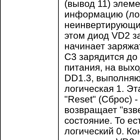
(вывод 11) элем
информацию (лог
неинвертирующий
этом диод VD2 з
начинает заряжа
С3 зарядится до
питания, на выхо
DD1.3, выполняю
логическая 1. Эт
"Reset" (Сброс) 
возвращает "взв
состояние. То ес
логический 0. К