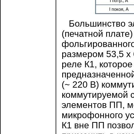
I потр., А
I покоя, А
Большинство эл
(печатной плате) 
фольгированного
размером 53,5 х 
реле К1, которое
предназначенно
(~ 220 В) комму
коммутируемой с
элементов ПП, м
микрофонного ус
К1 вне ПП позвол