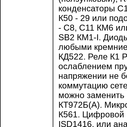
конденсаторы С1,
К50 - 29 или по
- С8, С11 КМ6 и
SB2 КМ1-I. Дио
любыми кремние
КД522. Реле К1 Р
ослаблением пру
напряжении не б
коммутацию сете
можно заменить
КТ972Б(А). Микр
К561. Цифровой 
ISD1416, или ан