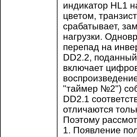
индикатор HL1 н
цветом, транзист
срабатывает, за
нагрузки. Однов
перепад на инве
DD2.2, поданный
включает цифро
воспроизведение
"таймер №2") со
DD2.1 соответст
отличаются толь
Поэтому рассмот
1. Появление по