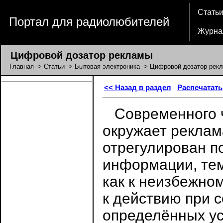
Стать
Портал для радиолюбителей
Журна
Цифровой дозатор рекламы
Главная
->
Статьи
->
Бытовая электроника
-> Цифровой дозатор рек
<< Назад в раздел
Распечатать
Современного ч
окружает реклам
отрегулирован п
информации, тем
как к неизбежном
к действию при 
определённых ус