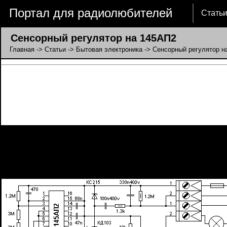
Портал для радиолюбителей
Стать
Сенсорный регулятор на 145АП2
Главная
->
Статьи
->
Бытовая электроника
-> Сенсорный регулятор н
Сенсорный регулятор собран на отечественной БИС 145АП2, и в о
обеспечивая плавного включения/выключения. Схема содержит минимум
дополнительных настроек. При кратковременном прикосновении к сен
плавная регулировка яркости, состояние запоминается до следующей р