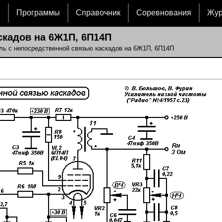
и
Программы
Справочник
Соревнования
Жу
кадов на 6Ж1П, 6П14П
ль с непосредственной связью каскадов на 6Ж1П, 6П14П