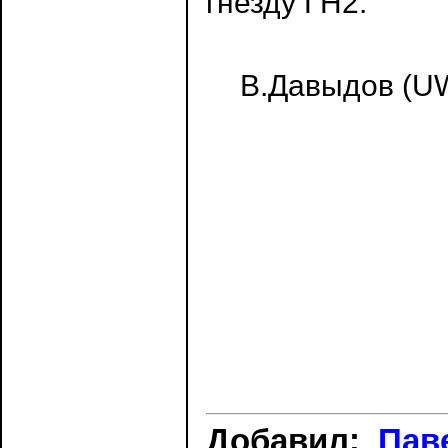
гнезду ГН2.
В.Давыдов (UW9
Добавил:
Пав