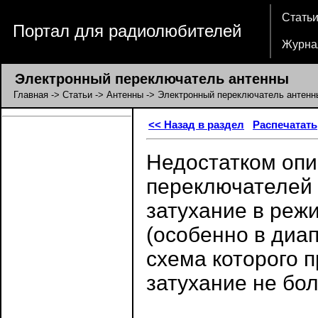
Стать
Портал для радиолюбителей
Журна
Электронный переключатель антенны
Главная
->
Статьи
->
Антенны
-> Электронный переключатель антенн
<< Назад в раздел
Распечатать
Недостатком опи
переключателей 
затухание в реж
(особенно в диа
схема которого 
затухание не бо