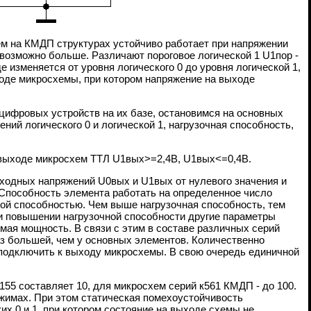
м на КМДП структурах устойчиво работает при напряжении
 возможно больше. Различают пороговое логической 1 U1пор -
изменяется от уровня логического 0 до уровня логической 1,
ходе микросхемы, при котором напряжение на выходе
цифровых устройств на их базе, остановимся на основных
ний логического 0 и логической 1, нагрузочная способность,
а выходе микросхем ТТЛ U1вых>=2,4В, U1вых<=0,4В.
ыходных напряжений U0вых и U1вых от нулевого значения и
 Способность элемента работать на определенное число
ной способностью. Чем выше нагрузочная способность, тем
и повышении нагрузочной способности другие параметры
ая мощность. В связи с этим в составе различных серий
з большей, чем у основных элементов. Количественно
 подключить к выходу микросхемы. В свою очередь единичной
55 составляет 10, для микросхем серий к561 КМДП - до 100.
жимах. При этом статическая помехоустойчивость
х 0 и 1, при котором состояние на выходе схемы не