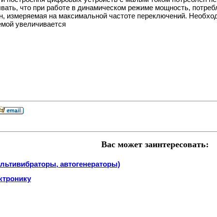
ывать, что при работе в динамическом режиме мощность, потре
н, измеряемая на максимальной частоте переключений. Необхо
емой увеличивается
Вас может заинтересовать:
льтивибраторы, автогенераторы)
ктронику