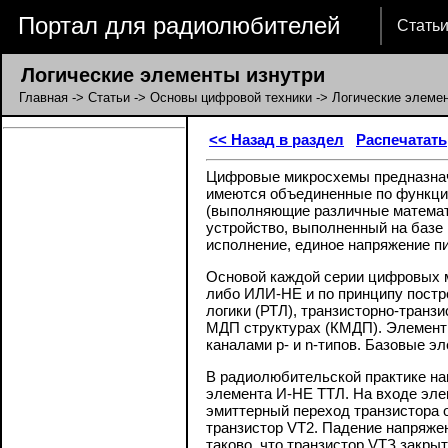
Портал для радиолюбителей
Стать
Логические элементы изнутри
Главная
->
Статьи
->
Основы цифровой техники
-> Логические элемен
<< Назад в раздел
Распечатать
Цифровые микросхемы предназначе
имеются объединенные по функцио
(выполняющие различные математи
устройство, выполненный на базе
исполнение, единое напряжение пи
Основой каждой серии цифровых м
либо ИЛИ-НЕ и по принципу постр
логики (РТЛ), транзисторно-транз
МДП структурах (КМДП). Элементы
каналами p- и n-типов. Базовые 
В радиолюбительской практике на
элемента И-НЕ ТТЛ. На входе элем
эмиттерный переход транзистора о
транзистор VТ2. Падение напряже
таково, что транзистор VТЗ закры