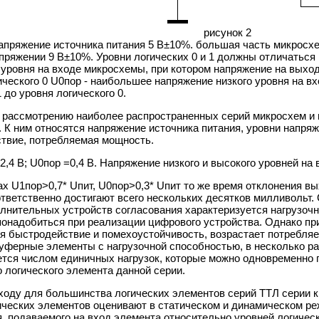
рисунок 2
пряжение источника питания 5 В±10%. большая часть микросхе
напряжении 9 В±10%. Уровни логических 0 и 1 должны отличаться
ровня на входе микросхемы, при котором напряжение на выходе 
ического 0 U0пор - наибольшее напряжение низкого уровня на в
 до уровня логического 0.
 рассмотрению наиболее распространенных серий микросхем и 
 К ним относятся напряжение источника питания, уровни напряже
твие, потребляемая мощность.
2,4 В; U0пор =0,4 В. Напряжение низкого и высокого уровней н
х U1пор>0,7* Uпит, U0пор>0,3* Uпит то же время отклонения в
ответственно достигают всего нескольких десятков милливольт.
олнительных устройств согласования характеризуется нагрузоч
онадобиться при реализации цифрового устройства. Однако пр
 быстродействие и помехоустойчивость, возрастает потребляем
уферные элементы с нагрузочной способностью, в несколько ра
ется числом единичных нагрузок, которые можно одновременно
о логического элемента данной серии.
оду для большинства логических элементов серий ТТЛ серии к1
ческих элементов оценивают в статическом и динамическом ре
 подаваемого на вход элемента относительно уровней логически