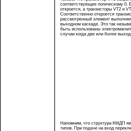
соответствующее логическому 0. Е
откроется, а транзисторы VТ2 и V
Соответственно откроется транзис
рассмотренный элемент выполняет
выходном каскаде. Это так назыв
быть использованы электромагнит
случаи когда две или более выход
Напомним, что структура КМДП яв
типов. При подаче на вход перекл