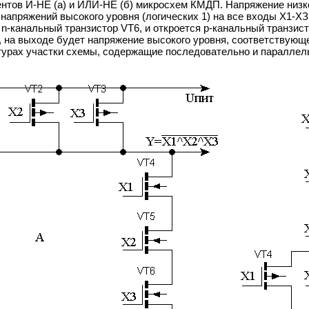
тов И-НЕ (а) и ИЛИ-НЕ (б) микросхем КМДП. Напряжение низког
напряжений высокого уровня (логических 1) на все входы X1-ХЗ
я n-канальный транзистор VТ6, и откроется p-канальный транзис
, на выходе будет напряжение высокого уровня, соответствующе
урах участки схемы, содержащие последовательно и параллел