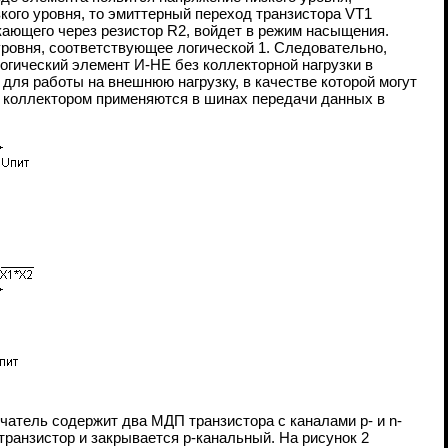
кого уровня, то эмиттерный переход транзистора VТ1
екающего через резистор R2, войдет в режим насыщения.
уровня, соответствующее логической 1. Следовательно,
гический элемент И-НЕ без коллекторной нагрузки в
ля работы на внешнюю нагрузку, в качестве которой могут
м коллектором применяются в шинах передачи данных в
атель содержит два МДП транзистора с каналами p- и n-
транзистор и закрывается p-канальный. На рисунок 2