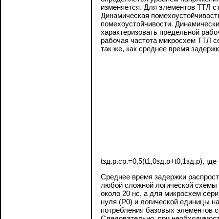
изменяется. Для элементов ТТЛ с
Динамическая помехоустойчивость 
помехоустойчивости. Динамически
характеризовать предельной рабоч
рабочая частота микросхем ТТЛ с
так же, как среднее время задерж
tзд.р.ср.=0,5(t1,0зд.р+t0,1зд.р), 
Среднее время задержки распрост
любой сложной логической схемы 
около 20 нс, а для микросхем сер
нуля (Р0) и логической единицы н
потребления базовых элементов се
Следовательно, при необходимос