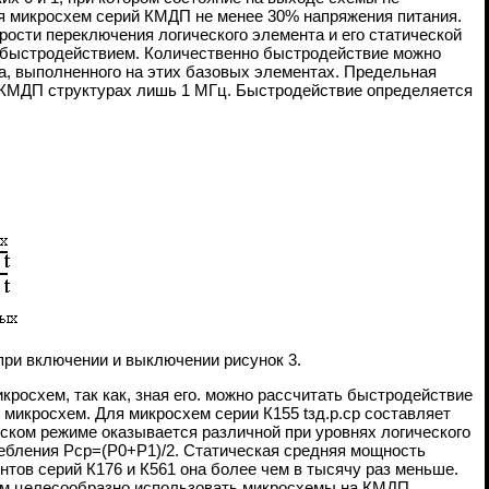
ля микросхем серий КМДП не менее 30% напряжения питания.
рости переключения логического элемента и его статической
, быстродействием. Количественно быстродействие можно
ра, выполненного на этих базовых элементах. Предельная
на КМДП структурах лишь 1 МГц. Быстродействие определяется
ла при включении и выключении рисунок 3.
росхем, так как, зная его. можно рассчитать быстродействие
микросхем. Для микросхем серии К155 tзд.р.ср составляет
еском режиме оказывается различной при уровнях логического
ребления Рср=(Р0+Р1)/2. Статическая средняя мощность
нтов серий К176 и К561 она более чем в тысячу раз меньше.
ем целесообразно использовать микросхемы на КМДП