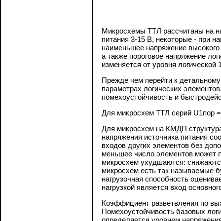
Микросхемы ТТЛ рассчитаны на на
питания 3-15 В, некоторые - при 
наименьшее напряжение высокого у
а также пороговое напряжение лог
изменяется от уровня логической 1
Прежде чем перейти к детальному
параметрах логических элементов.
помехоустойчивость и быстродейс
Для микросхем ТТЛ серий U1пор =
Для микросхем на КМДП структура
напряжения источника питания со
входов других элементов без доп
меньшее число элементов может п
микросхем ухудшаются: снижаются
микросхем есть так называемые б
нагрузочная способность оценива
нагрузкой является вход основног
Коэффициент разветвления по вых
Помехоустойчивость базовых логи
определяется уровнем напряжения,