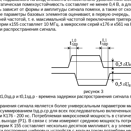
татическая помехоустойчивость составляет не менее 0,4 В, а д
зависит от формы и амплитуды сигнала помехи, а также от ско
е параметры базовых элементов оценивают, в первую очередь
ей частотой, т. е. максимальной частотой переключения тригге
ерии к155 составляет 10 МГц. а микросхем серий к176 и к561 
ки распространения сигнала.
рисунок 3
где t1,0зд.р и t0,1зд.р - времена задержки распространения сигна
ранения сигнала является более универсальным параметром мик
суммированием tзд.р.ср для всех последовательно включенных 
ии К176 - 200 нс. Потребляемая микросхемой мощность в статич
а выходе (Р1). В связи с этим измеряют среднюю мощность пот
рии К 155 составляет несколько десятков милливатт, а у элеме
ти построення цифровых устройств с малым током потреблен н