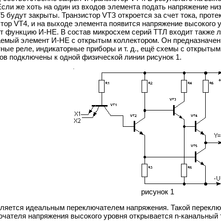
сли же хоть на один из входов элемента подать напряжение низ
Т5 будут закрыты. Транзистор VТЗ откроется за счет тока, прот
тор VТ4, и на выходе элемента появится напряжение высокого 
 функцию И-НЕ. В состав микросхем серий ТТЛ входит также ло
аемый элемент И-НЕ с открытым коллектором. Он предназначен д
ные реле, индикаторные приборы и т. д., ещё схемы с открыты
ов подключены к одной физической линии рисунок 1.
рисунок 1
ляется идеальным переключателем напряжения. Такой переключ
ючателя напряжения высокого уровня открывается n-канальный 