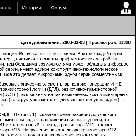
рналы
История
Форум
Дата добавления: 2008-03-03 | Просмотров: 11328
рмации. Выпускаются они сериями. Внутри каждой серии
иггеры, счетчики, элементы арифметических устройств
рии, тем большими возможностями может обладать цифровое
ой серии, имеют единое конструктивно-технологическое
 1. Все это делает микросхемы одной серии совместимыми.
 базовые логические элементы выполняют операции И-НЕ
ранзисторной логики (ДТЛ). резистивно-транзисторной
гики (ЭСТЛ), микросхемы на так называемых комплиментарных
 (со структурой металл - диэлектрик-полупроводник) - с
ах.
ДП. На (рис. 1) показана схема базового логического
о эмиттеры подать напряжения высокого уровня, то
R1 и коллекторный переход транзистора VТ1, откроет
стора VТ5. Напряжение на коллекторе транзистора VТ2
оде элемента появится напряжение низкого уровня,