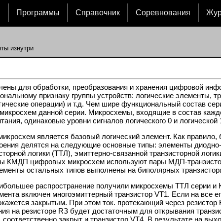
и
Программы
Справочник
Соревнования
Жу
ты изнутри
ны для обработки, преобразования и хранения цифровой инфо
нальному признаку группы устройств: логические элементы, тр
ческие операции) и т.д. Чем шире функциональный состав се
 микросхем данной серии. Микросхемы, входящие в состав кажд
тания, одинаковые уровни сигналов логического 0 и логической
икросхем является базовый логический элемент. Как правило,
оения делятся на следующие основные типы: элементы диодно-т
исторной логики (ТТЛ), эмиттерно-связанной транзисторной ло
 КМДП цифровых микросхем используют пары МДП-транзисторов
элементы остальных типов выполнены на биполярных транзистор
ибольшее распространение получили микросхемы ТТЛ серии и КМ
ента включен многоэмиттерный транзистор VТ1. Если на все ег
кажется закрытым. При этом ток. протекающий через резистор 
ния на резисторе RЗ будет достаточным для открывания транзи
т, соответственно закрыт и транзистор VТ4. В результате на вых