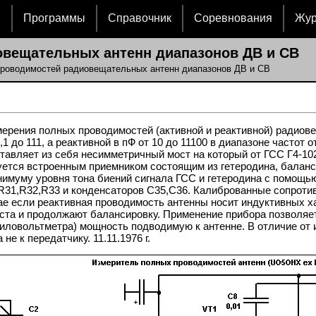
и
Программы
Справочник
Соревнования
Жу
вещательных антенн диапазонов ДВ и СВ
проводимостей радиовещательных антенн диапазонов ДВ и СВ
мерения полных проводимостей (активной и реактивной) радиов
1 до 111, а реактивной в пФ от 10 до 11100 в диапазоне частот 
тавляет из себя несимметричный мост на который от ГСС Г4-10
уется встроенным приемником состоящим из гетеродина, баланс
имуму уровня тона биений сигнала ГСС и гетеродина с помощью
31,R32,R33 и конденсаторов C35,C36. Калиброванные сопротив
ае если реактивная проводимость антенны носит индуктивных х
ста и продолжают балансировку. Применение прибора позволяет 
 киловольтметра) мощность подводимую к антенне. В отличие от
е к передатчику. 11.11.1976 г.