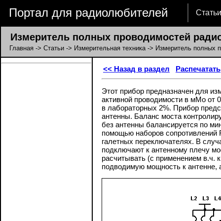
Портал для радиолюбителей
Стать
Измеритель полных проводимостей радио
Главная
->
Статьи
->
Измерительная техника
-> Измеритель полных 
<< Назад в раздел
Распечатать
Этот прибор предназначен для из
активной проводимости в мМо от 0,
в лабораторных 2%. Прибор предс
антенны. Баланс моста контролир
без антенны балансируется по мин
помощью наборов сопротивлений R
галетных переключателях. В случ
подключают к антенному плечу мо
расчитывать (с применением в.ч.
подводимую мощность к антенне, а н