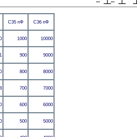
C35 пФ
C36 пФ
0
1000
10000
1
900
9000
0
800
8000
8
700
7000
0
600
6000
0
500
5000