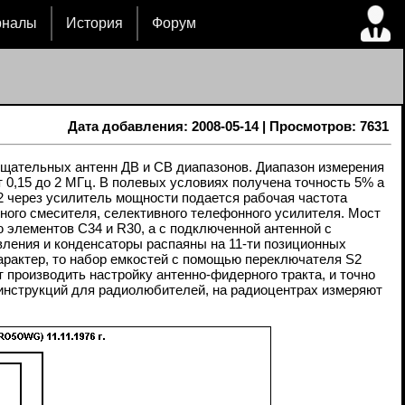
рналы
История
Форум
Дата добавления: 2008-05-14 | Просмотров: 7631
ещательных антенн ДВ и СВ диапазонов. Диапазон измерения
от 0,15 до 2 МГц. В полевых условиях получена точность 5% а
2 через усилитель мощности подается рабочая частота
ного смесителя, селективного телефонного усилителя. Мост
 элементов C34 и R30, а с подключенной антенной с
ления и конденсаторы распаяны на 11-ти позиционных
арактер, то набор емкостей с помощью переключателя S2
производить настройку антенно-фидерного тракта, и точно
 инструкций для радиолюбителей, на радиоцентрах измеряют