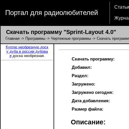
Стать
Портал для радиолюбителей
Журна
Скачать программу "Sprint-Layout 4.0"
Главная
->
Программы
->
Чертежные программы
-> Скачать программу 
Куплю необрезную доск
у дуба в россии дубова
я
доска необрезная.
Скачать программу:
Добавил:
Раздел:
Загружено:
Загружено сегодня:
Дата добавления:
Размер файла:
Описание: