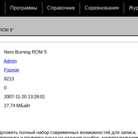
и
Программы
Справочник
Соревнования
Жу
 ROM 9"
Nero Burning ROM 9
Admin
Разное
8213
0
2007-11-20 13:28:01
27.74 МБайт
дложить полный набор современных возможностей для записи,
епрожига и проверки диска на наличие ошибок, конвертирование