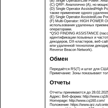
(B) Single Operator/Low Power: Ана
(C) QRP: Аналогично (A), но мощн
(D) Single Operator Assisted/High 
также применение одного удаленно
(E) Single Operator Assisted/Low P
(F) Multi-Operator: HIGH POWER O
использования удаленных приемни
операторами.
*QSO FINDING ASSISTANCE (пассив
идентификации позывных и частот.
декодеров, DX-кластеров, веб-сай
или удаленной технологии декоди
Reverse Beacon Network).
Обмен
Передаётся RS(T) и штат для США
Примечание: Зоны показывают тол
Отчеты
Отчеты принимаются до 28.02.202
Адрес: Веб-форма: http://www.cq16
Homepage: http://www.cq160.com/
Положение: https://www.qrz.ru/contes