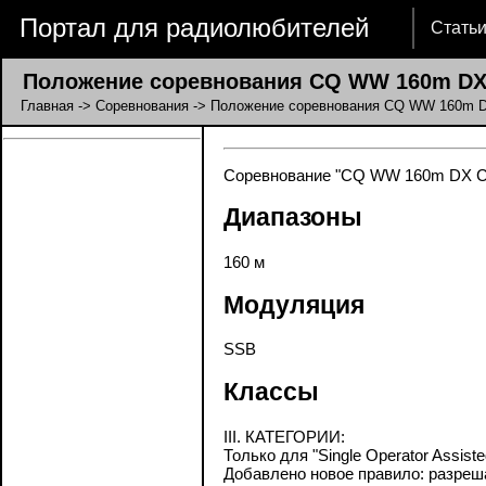
Портал для радиолюбителей
Стать
Положение соревнования CQ WW 160m DX 
Главная
->
Соревнования
-> Положение соревнования CQ WW 160m D
Соревнование "CQ WW 160m DX Cont
Диапазоны
160 м
Модуляция
SSB
Классы
III. КАТЕГОРИИ:
Только для "Single Operator Assiste
Добавлено новое правило: разреша