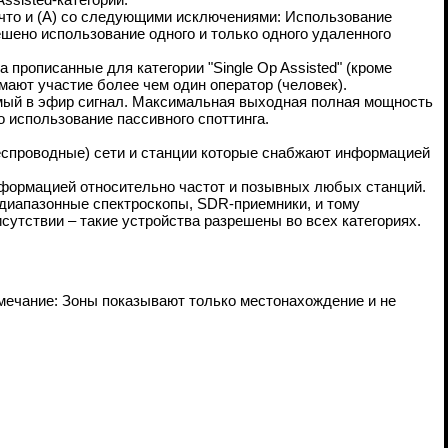
то и (A) со следующими исключениями: Использование
шено использование одного и только одного удаленного
рописанные для категории "Single Op Assisted" (кроме
мают участие более чем один оператор (человек).
мый в эфир сигнал. Максимальная выходная полная мощность
 использование пассивного споттинга.
спроводные) сети и станции которые снабжают информацией
нформацией относительно частот и позывных любых станций.
диапазонные спектроскопы, SDR-приемники, и тому
сутствии – такие устройства разрешены во всех категориях.
мечание: Зоны показывают только местонахождение и не