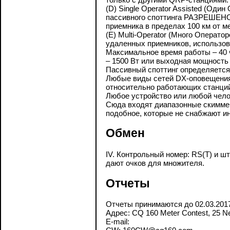
(D) Single Operator Assisted (
пассивного споттинга РАЗРЕШЕНО. 
приемника в пределах 100 км от 
(E) Multi-Operator (Много Опера
удаленных приемников, использова
Максимальное время работы – 40 
– 1500 Вт или выходная мощность
Пассивный споттинг определяется
Любые виды сетей DX-оповещения
относительно работающих станций 
Любое устройство или любой чело
Сюда входят диапазонные скиммер
подобное, которые не снабжают ин
Обмен
IV. Контрольный номер: RS(T) и 
дают очков для множителя.
Отчеты
Отчеты принимаются до 02.03.201
Адрес: CQ 160 Meter Contest, 25 N
E-mail: