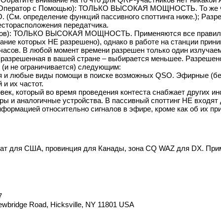
Один Оператор с Помощью): ТОЛЬКО ВЫСОКАЯ МОЩНОСТЬ. То же ч
(См. определение функций пассивного споттинга ниже.); Разре
месторасположения передатчика.
торов): ТОЛЬКО ВЫСОКАЯ МОЩНОСТЬ. Применяются все правила п
ние которых НЕ разрешено), однако в работе на станции прини
часов. В любой момент времени разрешен только один излучае
 разрешенная в вашей стране – выбирается меньшее. Разрешено
 (и не ограничивается) следующим:
 и любые виды помощи в поиске возможных QSO. Эфирные (бе
и их частот.
век, который во время проведения контеста снабжает других и
ы и аналогичные устройства. В пассивный споттинг НЕ входят 
формацией относительно сигналов в эфире, кроме как об их при
штат для США, провинция для Канады, зона CQ WAZ для DX. При
7
ewbridge Road, Hicksville, NY 11801 USA