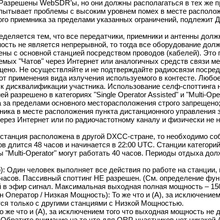
Разрешены WebSDR’ы, но они должны располагаться в тех же п
спытывает проблемы с высоким уровнем помех в месте располож
го приемника за пределами указанных ограничений, подлежит 
деляется тем, что все передатчики, приемники и антенны долж
ость не является непрерывной, то тогда все оборудование долж
ны с основной станцией посредством проводов (кабелей). Это п
мых "Чатов" через Интернет или аналогичных средств связи м
ещено. Не осуществляйте и не подтверждайте радиосвязи посре
 от применения вида излучения используемого в контесте. Любо
 к дисквалификации участника. Использование селф-споттинга н
 разрешено в категориях "Single Operator Assisted" и "Multi-O
а за пределами основного месторасположения строго запрещено
мника в месте расположения пункта дистанционного управления 
ерез Интернет или по радиочастотному каналу и физически не 
 станция расположена в другой DXCC-стране, то необходимо со
в длится 48 часов и начинается в 22:00 UTC. Станции категорий
ы "Multi-Operator" могут работать 40 часов. Периоды отдыха д
р): Один человек выполняет все действия по работе на станции, 
часов. Пассивный споттинг НЕ разрешен. (См. определение фун
 в эфир сигнал. Максимальная выходная полная мощность – 150
ин Оператор / Низкая Мощность): То же что и (A), за исключени
тся только с другими станциями с Низкой Мощностью.
о же что и (A), за исключением того что выходная мощность не
Обратите внимание на то что для QRP-участников нет никакой A