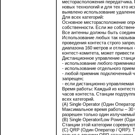
месторасположения передатчика. 
новых технологий и для тех кто и
выявлено использование удаленно
Для всех категорий:
Основное месторасположение опре
собственности. Если же собственн
Все антенны должны быть соедине
Использование любых так называе
проведения контеста строго запр
диапазона 160 метров и отличных
контест-комитета, может привести
Дистанционное управление станцией
- использование любого приемник
- использование отдельного прие
- любой приемник подключенный ч
запрещен;
- если дистанционно управляемая
Время работы: Каждый из контесто
часов контеста. Станции подгрупп
всех категорий.
(A) Single Operator (Один Операто
Максимальное время работы – 30 
разрешен только один излучаемый
(B) Single Operator/Low Power (Од
Станции этой категории соревную
(C) QRP (Один Оператор / QRP): Т
только с другими QRP-станциями. 