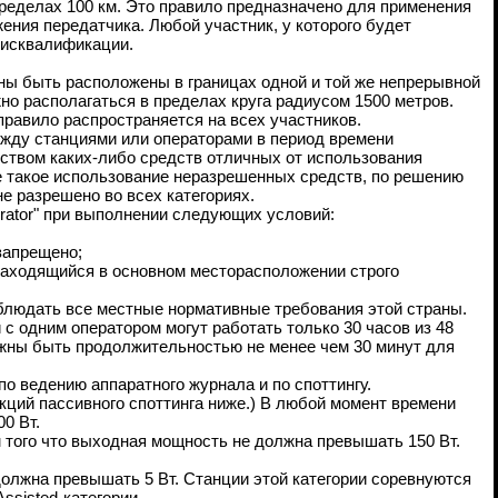
ределах 100 км. Это правило предназначено для применения
ения передатчика. Любой участник, у которого будет
Дисквалификации.
ны быть расположены в границах одной и той же непрерывной
но располагаться в пределах круга радиусом 1500 метров.
равило распространяется на всех участников.
ежду станциями или операторами в период времени
дством каких-либо средств отличных от использования
е такое использование неразрешенных средств, по решению
е разрешено во всех категориях.
perator" при выполнении следующих условий:
;
запрещено;
находящийся в основном месторасположении строго
блюдать все местные нормативные требования этой страны.
 с одним оператором могут работать только 30 часов из 48
олжны быть продолжительностью не менее чем 30 минут для
по ведению аппаратного журнала и по споттингу.
кций пассивного споттинга ниже.) В любой момент времени
0 Вт.
ем того что выходная мощность не должна превышать 150 Вт.
 должна превышать 5 Вт. Станции этой категории соревнуются
ssisted-категории.