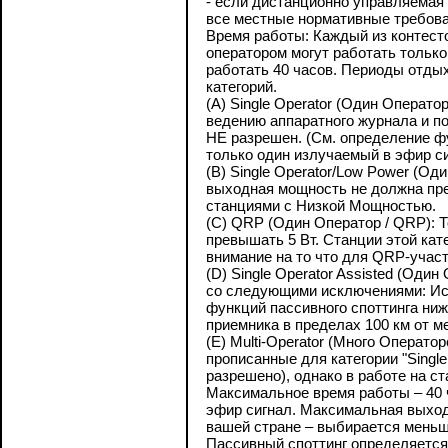
- если дистанционно управляемая
все местные нормативные требова
Время работы: Каждый из контесто
оператором могут работать только 
работать 40 часов. Периоды отды
категорий.
(A) Single Operator (Один Операто
ведению аппаратного журнала и по
НЕ разрешен. (См. определение ф
только один излучаемый в эфир с
(B) Single Operator/Low Power (Од
выходная мощность не должна пре
станциями с Низкой Мощностью.
(C) QRP (Один Оператор / QRP): Т
превышать 5 Вт. Станции этой ка
внимание на то что для QRP-участн
(D) Single Operator Assisted (О
со следующими исключениями: Ис
функций пассивного споттинга ниж
приемника в пределах 100 км от 
(E) Multi-Operator (Много Опер
прописанные для категории "Singl
разрешено), однако в работе на с
Максимальное время работы – 40 
эфир сигнал. Максимальная выход
вашей стране – выбирается меньш
Пассивный споттинг определяется