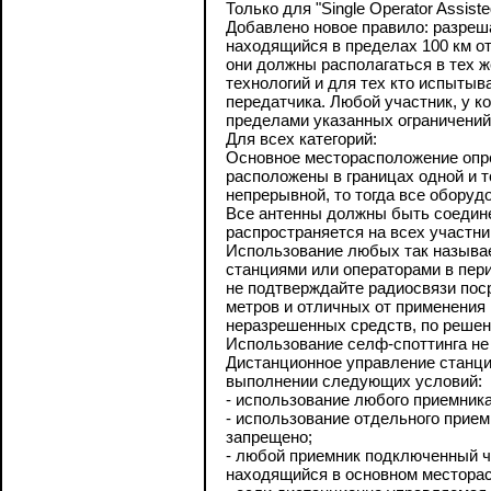
Только для "Single Operator Assiste
Добавлено новое правило: разреш
находящийся в пределах 100 км о
они должны располагаться в тех 
технологий и для тех кто испыты
передатчика. Любой участник, у к
пределами указанных ограничений
Для всех категорий:
Основное месторасположение опре
расположены в границах одной и т
непрерывной, то тогда все оборуд
Все антенны должны быть соедине
распространяется на всех участни
Использование любых так называе
станциями или операторами в пер
не подтверждайте радиосвязи пос
метров и отличных от применения 
неразрешенных средств, по решен
Использование селф-споттинга не 
Дистанционное управление станцией 
выполнении следующих условий:
- использование любого приемник
- использование отдельного прие
запрещено;
- любой приемник подключенный ч
находящийся в основном месторас