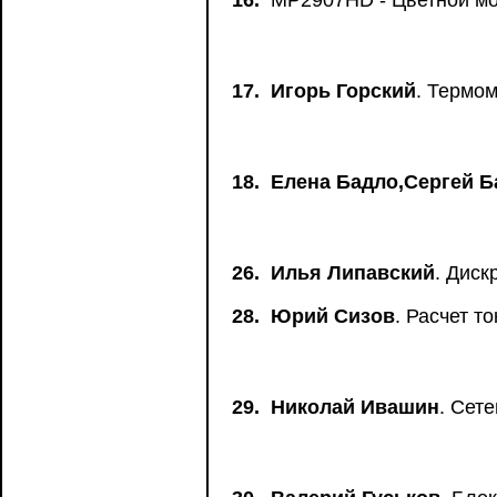
16.
MP2907HD - Цветной мон
17.
Игорь Горский
. Термо
18.
Елена Бадло,Сергей Б
26.
Илья Липавский
. Дис
28.
Юрий Сизов
. Расчет т
29.
Николай Ивашин
. Сет