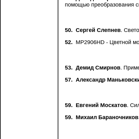
помощью преобразования св
50.
Сергей Слепнев
. Свет
52.
MP2906HD - Цветной мон
53.
Демид Смирнов
. Прим
57.
Александр Маньковск
59.
Евгений Москатов
. Си
59.
Михаил Бараночников