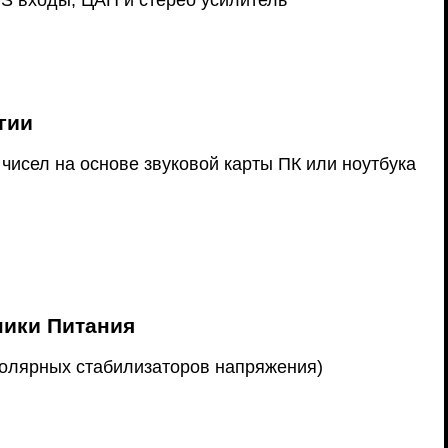
DS входы, ЦАП и стерео усилитель
гии
чисел на основе звуковой карты ПК или ноутбука
ники Питания
полярных стабилизаторов напряжения)