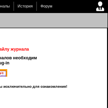
рналы
История
Форум
файлу журнала
налов необходим
ug-in
ы исключительно для ознакомления!