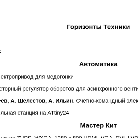
Горизонты Техники
s
Автоматика
лектропривод для медогонки
сторный регулятор оборотов для асинхронного вент
еев, А. Шелестов, А. Ильин
. Счетно-командный эле
яльная станция на ATtiny24
Мастер Кит