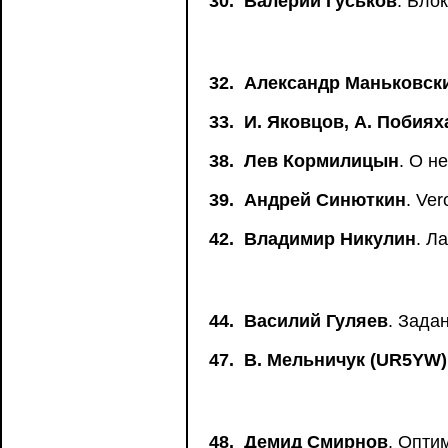
30.
Валерий Гуськов
. Бло
32.
Александр Маньковск
33.
И. Яковцов, А. Побиях
38.
Лев Кормилицын
. О н
39.
Андрей Синюткин
. Ve
42.
Владимир Никулин
. Л
44.
Василий Гуляев
. Зада
47.
В. Мельничук (UR5YW)
48.
Демид Смирнов
. Опти