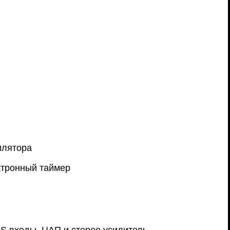
илятора
ктронный таймер