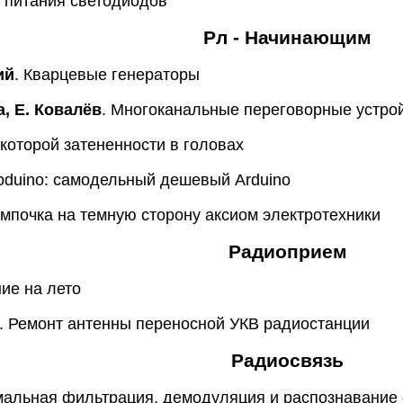
к питания светодиодов
Рл - Начинающим
ий
. Кварцевые генераторы
а, Е. Ковалёв
. Многоканальные переговорные устро
екоторой затененности в головах
roduino: самодельный дешевый Arduino
ампочка на темную сторону аксиом электротехники
Радиоприем
ние на лето
. Ремонт антенны переносной УКВ радиостанции
Радиосвязь
мальная фильтрация, демодуляция и распознавание