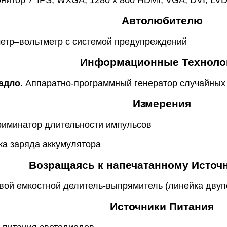
итор 7’ IPS, WXGA, 1280 x 800 HDMI, VGA, DVI, LV
Автолюбителю
метр–вольтметр с системой предупреждений
Информационные Техноло
адло
. Аппаратно-программный генератор случайных 
Измерения
криминатор длительности импульсов
ока заряда аккумулятора
Возращаясь к напечатанному Источ
евой емкостной делитель-выпрямитель (линейка дву
Источники Питания