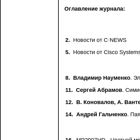
Оглавление журнала:
2.
Новости от C·NEWS
5.
Новости от Сisco System
8.
Владимир Науменко
. Э
11.
Сергей Абрамов
. Сими
12.
В. Коновалов, А. Вант
14.
Андрей Гальченко
. Па