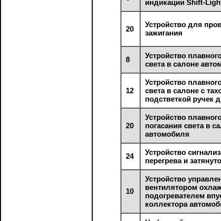
индикации Shift-Ligh
Устройство для про
20
зажигания
Устройство плавног
8
света в салоне авт
Устройство плавног
12
света в салоне с та
подстветкой ручек 
Устройство плавного
20
погасания света в с
автомобиля
Устройство сигнали
24
перегрева и затянут
Устройство управле
вентилятором охла
10
подогревателем впу
коллектора автомо