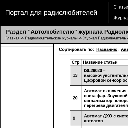
Стать
Портал для радиолюбителей
Журна
Раздел "Автолюбителю" журнала Радиол
Главная
->
Радиолюбительские журналы
->
Журнал Радиолюбитель
Сортировать по:
Названию
,
Ав
Стр.
Название статьи
ISL29020 –
13
высокочувствитель
цифровой сенсор о
Автомат включения
света фар. Звуковой
20
сигнализатор повор
перегрева двигател
Автомат ДХО с сист
9
автостоп