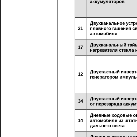
аккумуляторов
Двухканальное устр
21
плавного гашения св
автомобиля
Двухканальный тай
17
нагревателя стекла 
Двухтактный инверт
12
генератором импуль
Двухтактный инверт
34
от перезаряда акку
Дневные ходовые о
14
автомобиле из штат
дальнего света
Дневные ходовые о