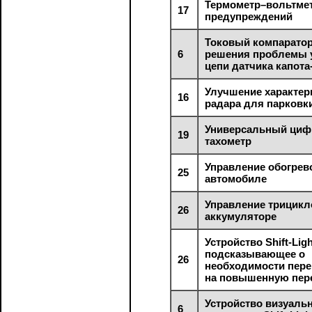
Термометр–вольтмет
17
предупреждений
Токовый компаратор
6
решения проблемы у
цепи датчика капот
Улучшение характер
16
радара для парковки
Универсальный циф
19
тахометр
Управление обогрев
25
автомобиле
Управление трицикл
26
аккумуляторе
Устройство Shift-Ligh
подсказывающее о
26
необходимости пер
на повышенную пер
Устройство визуаль
6