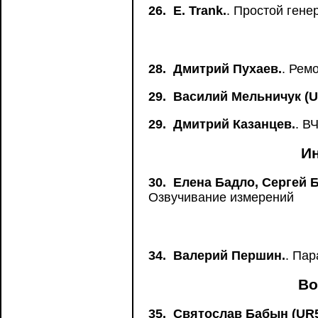
26.
Е. Trank.
. Простой ген
28.
Дмитрий Пухаев.
. Рем
29.
Василий Мельничук (
29.
Дмитрий Казанцев.
. В
И
30.
Елена Бадло, Сергей 
Озвучивание измерений
34.
Валерий Першин.
. Па
Во
35.
Святослав Бабын (UR