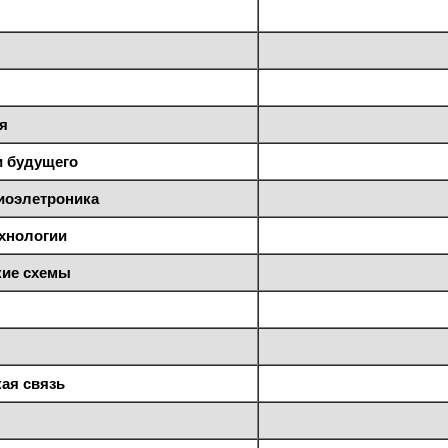
я
и будущего
иоэлетроника
хнологии
ие схемы
ая связь