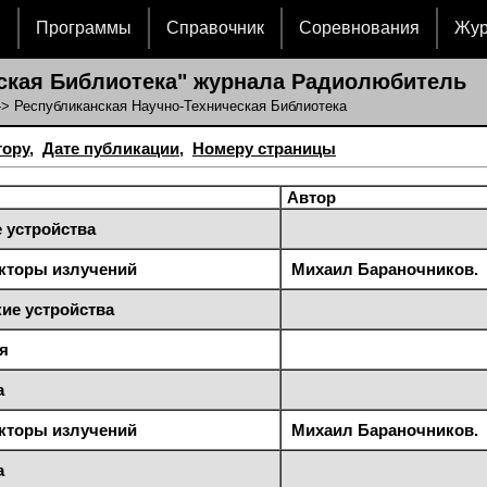
и
Программы
Справочник
Соревнования
Жу
ская Библиотека" журнала Радиолюбитель
> Республиканская Научно-Техническая Библиотека
тору
,
Дате публикации
,
Номеру страницы
Автор
 устройства
кторы излучений
Михаил Бараночников.
ие устройства
я
а
кторы излучений
Михаил Бараночников.
а