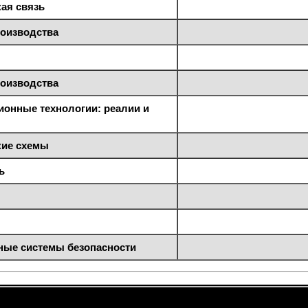
ая связь
роизводства
роизводства
онные технологии: реалии и
ие схемы
ь
ные системы безопасности