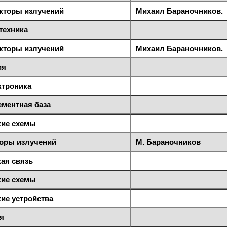
кторы излучений
Михаил Бараночников.
техника
кторы излучений
Михаил Бараночников.
ия
ктроника
ементная база
ие схемы
торы излучений
М. Бараночников
ая связь
ие схемы
ие устройства
я