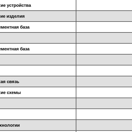
ие устройства
ие изделия
ементная база
ементная база
ая связь
ие схемы
хнологии