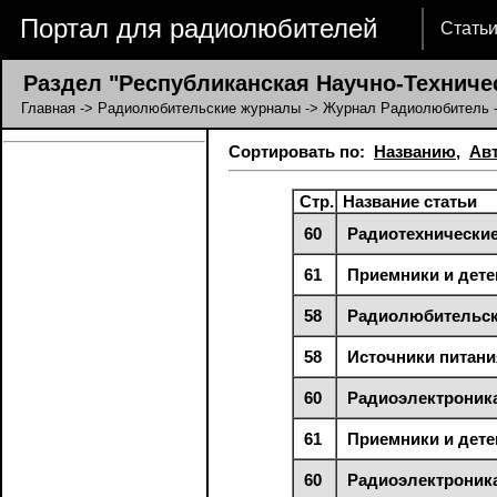
Портал для радиолюбителей
Стать
Раздел "Республиканская Научно-Техниче
Главная
->
Радиолюбительские журналы
->
Журнал Радиолюбитель
-
Сортировать по:
Названию
,
Ав
Стр.
Название статьи
60
Радиотехнические
61
Приемники и дете
58
Радиолюбительск
58
Источники питани
60
Радиоэлектроник
61
Приемники и дете
60
Радиоэлектроник