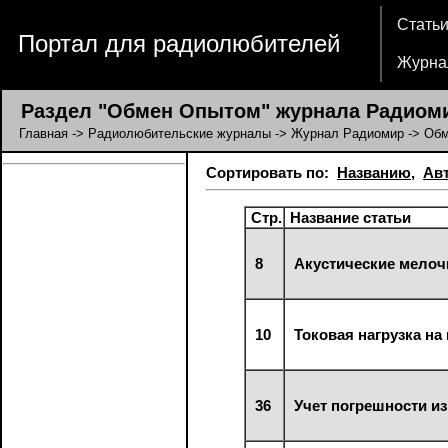
Стать
Портал для радиолюбителей
Журна
Раздел "Обмен Опытом" журнала Радиом
Главная
->
Радиолюбительские журналы
->
Журнал Радиомир
-> Об
Сортировать по:
Названию
,
Ав
Стр.
Название статьи
8
Акустические мелоч
10
Токовая нагрузка на
36
Учет погрешности и