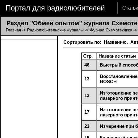
Портал для радиолюбителей
Стать
Раздел "Обмен опытом" журнала Схемоте
Главная
->
Радиолюбительские журналы
->
Журнал Схемотехника
->
Сортировать по:
Названию
,
Ав
Стр.
Название статьи
46
Быстрый способ
Восстановление 
13
BOSCH
Изготовление п
13
лазерного принт
Изготовление п
17
лазерного принт
23
Измерение при 
19
Кварцевый генер