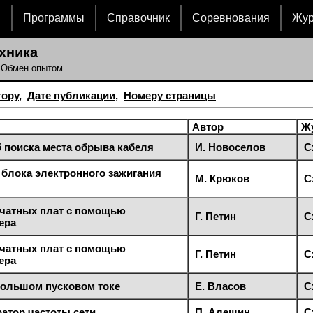
и
Программы
Справочник
Соревнования
Жу
хника
 Обмен опытом
тору
,
Дате публикации
,
Номеру страницы
Автор
Ж
 поиска места обрыва кабеля
И. Новоселов
С
блока электронного зажигания
М. Крюков
С
ечатных плат с помощью
Г. Петин
С
ера
ечатных плат с помощью
Г. Петин
С
ера
большом пусковом токе
Е. Власов
С
атор частоты сети
П. Алешин
С