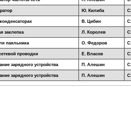
ратор
Ю. Килиба
С
 конденсаторах
В. Цибин
С
я заклепка
Л. Королев
С
ля паяльника
О. Федоров
С
сетевой проводки
Е. Власов
С
ание зарядного устройства
П. Алешин
С
ание зарядного устройства
П. Алешин
С