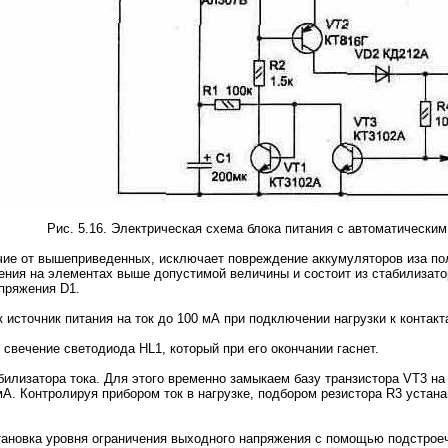
Рис. 5.16. Электрическая схема блока питания с автоматически
личие от вышеприведенных, исключает повреждение аккумуляторов иза п
ния на элементах выше допустимой величины и состоит из стабилизатор
пряжения D1.
 источник питания на ток до 100 мА при подключении нагрузки к контакт
свечение светодиода HL1, который при его окончании гаснет.
билизатора тока. Для этого временно замыкаем базу транзистора VT3 н
мА. Контролируя прибором ток в нагрузке, подбором резистора R3 устан
ановка уровня ограничения выходного напряжения с помощью подстроечн