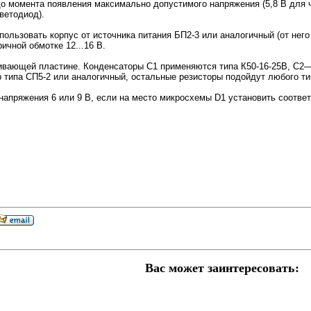
о момента появления максимально допустимого напряжения (5,8 В для 
светодиод).
пользовать корпус от источника питания БП2-3 или аналогичный (от нег
ичной обмотке 12...16 В.
ивающей пластине. Конденсаторы С1 применяются типа К50-16-25В, С2—
 типа СП5-2 или аналогичный, остальные резисторы подойдут любого ти
напряжения 6 или 9 В, если на место микросхемы D1 установить соотве
Вас может заинтересовать: