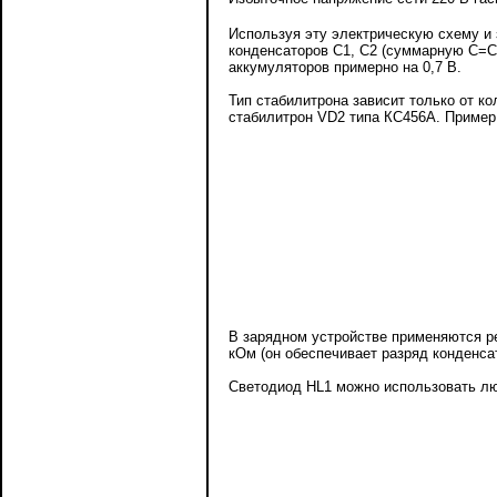
Используя эту электрическую схему и
конденсаторов С1, С2 (суммарную С=С
аккумуляторов примерно на 0,7 В.
Тип стабилитрона зависит только от к
стабилитрон VD2 типа КС456А. Пример 
В зарядном устройстве применяются ре
кОм (он обеспечивает разряд конденса
Светодиод HL1 можно использовать люб