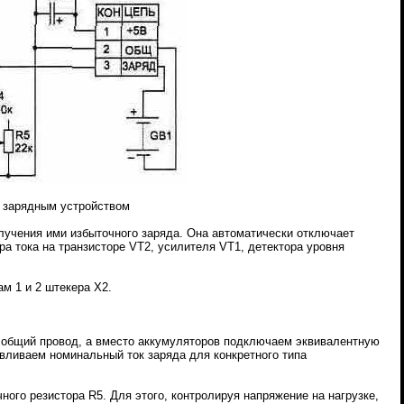
м зарядным устройством
олучения ими избыточного заряда. Она автоматически отключает
а тока на транзисторе VT2, усилителя VT1, детектора уровня
ам 1 и 2 штекера Х2.
а общий провод, а вместо аккумуляторов подключаем эквивалентную
авливаем номинальный ток заряда для конкретного типа
ого резистора R5. Для этого, контролируя напряжение на нагрузке,