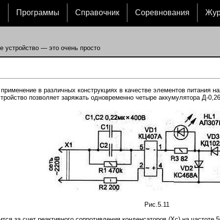
и
Программы
Справочник
Соревнования
Жу
е устройство — это очень просто
применение в различных конструкциях в качестве элементов питания нах
тройство позволяет заряжать одновременно четыре аккумулятора Д-0,26 т
Рис.5.11
тся за счет реактивного сопротивления конденсаторов (Хс) на частоте 5