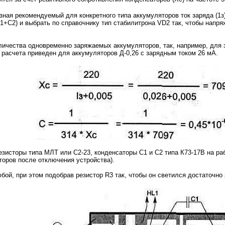
зная рекомендуемый для конкретного типа аккумуляторов ток заряда (
1+С2) и выбрать по справочнику тип стабилитрона VD2 так, чтобы напр
оличества одновременно заряжаемых аккумуляторов, так, например, для
расчета приведен для аккумуляторов Д-0,26 с зарядным током 26 мА.
зисторы типа МЛТ или С2-23, конденсаторы С1 и С2 типа К73-17В на раб
торов после отключения устройства).
ой, при этом подобрав резистор R3 так, чтобы он светился достаточн