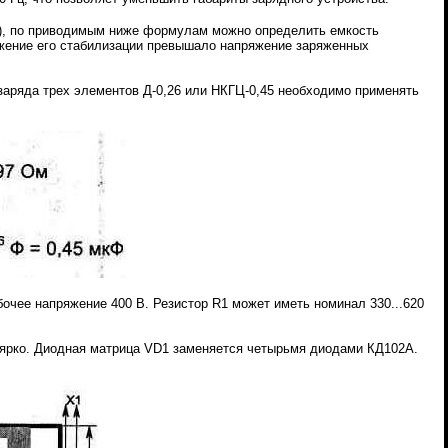
1з), по приводимым ниже формулам можно определить емкость
яжение его стабилизации превышало напряжение заряженных
 заряда трех элементов Д-0,26 или НКГЦ-0,45 необходимо применять
очее напряжение 400 В. Резистор R1 может иметь номинал 330...620
о ярко. Диодная матрица VD1 заменяется четырьмя диодами КД102А.