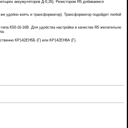
четырех аккумуляторов Д-0,26). Резистором R5 добиваемся
о же удобно взять и трансформатор). Трансформатор подойдет любой
типа К50-16-16В. Для удобства настройки в качестве R5 желательно
па.
тственно КР142ЕН5Б (Г) или КР142ЕН8А (Г).