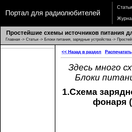
Стать
Портал для радиолюбителей
Журна
Простейшие схемы источников питания дл
Главная
->
Статьи
->
Блоки питания, зарядные устройства
-> Простей
<< Назад в раздел
Распечатать
Здесь много с
Блоки питани
1.Схема зарядн
фонаря (