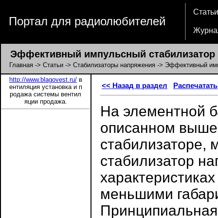
Стать
Портал для радиолюбителей
Журна
Эффективный импульсный стабилизатор н
Главная
->
Статьи
->
Стабилизаторы напряжения
-> Эффективный имп
http://www.blagovest.ru/
в
<< Назад в раздел
Распечатать
ентиляция установка и п
родажа системы вентил
яции продажа.
На элементной б
описанном выше 
стабилизаторе, 
стабилизатор на
характеристиках
меньшими габар
Принципиальная 