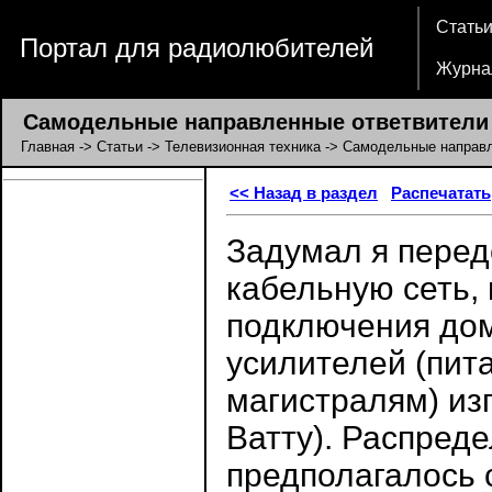
Стать
Портал для радиолюбителей
Журна
Самодельные направленные ответвители 
Главная
->
Статьи
->
Телевизионная техника
-> Самодельные направл
<< Назад в раздел
Распечатать
Задумал я перед
кабельную сеть,
подключения до
усилителей (пит
магистралям) из
Ватту). Распред
предполагалось