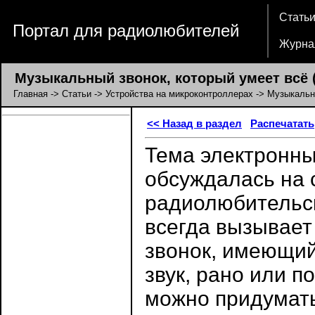
Стать
Портал для радиолюбителей
Журна
Музыкальный звонок, который умеет всё (
Главная
->
Статьи
->
Устройства на микроконтроллерах
-> Музыкальны
<< Назад в раздел
Распечатать
Тема электронны
обсуждалась на 
радиолюбительск
всегда вызывает 
звонок, имеющий
звук, рано или п
можно придумать 