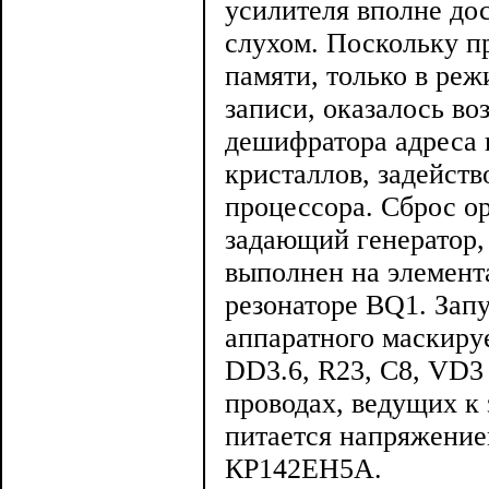
усилителя вполне до
слухом. Поскольку п
памяти, только в реж
записи, оказалось в
дешифратора адреса 
кристаллов, задейст
процессора. Сброс о
задающий генератор,
выполнен на элемент
резонаторе BQ1. Запу
аппаратного маскиру
DD3.6, R23, С8, VD3
проводах, ведущих к
питается напряжени
КР142ЕН5А.