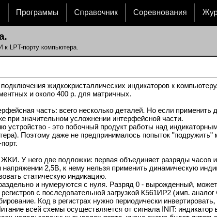
и
Программы
Справочник
Соревнования
Жу
а.
 к LPT-порту компьютера.
ключения жидкокристаллических индикаторов к компьютеру. В
гментных и около 400 р. для матричных.
фейсная часть: всего несколько деталей. Но если применить д
е при значительном усложнении интерфейсной части.
стройство - это побочный продукт работы над индикаторным
ера). Поэтому даже не предпринималось попыток "подружить" м
порт.
И. У него две подложки: первая объединяет разряды часов и м
и напряжении 2,5В, к нему нельзя применить динамическую инди
зовать статическую индикацию.
аздельно и нумеруются с нуля. Разряд 0 - вырожденный, може
регистров с последовательной загрузкой К561ИР2 (имп. аналог 
тробирование. Код в регистрах нужно периодически инвертирова
итание всей схемы осуществляется от сигнала INIT: индикатор 