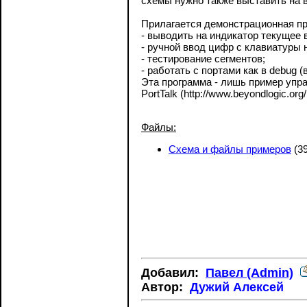
схемы нужно также выставить на 
Прилагается демонстрационная пр
- выводить на индикатор текущее 
- ручной ввод цифр с клавиатуры 
- тестирование сегментов;
- работать с портами как в debug 
Эта программа - лишь пример упр
PortTalk (http://www.beyondlogic.org/p
Файлы:
Схема и файлы примеров
(39
Добавил:
Павел (Admin)
Автор:
Дужий Алексей