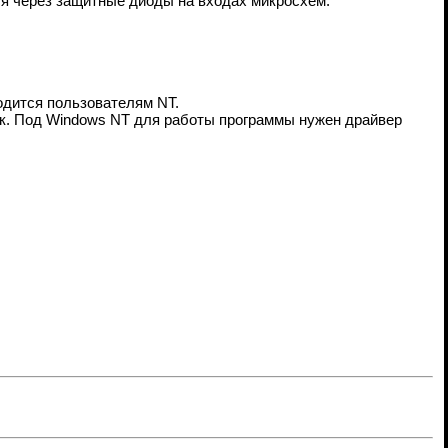
ся через защитные диоды на входах микросхем.
годится пользователям NT.
ок. Под Windows NT для работы программы нужен драйвер