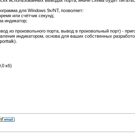
всех использованных выводах порта, иначе схема будет питать
ограмма для Windows 9x/NT, позволяет:
время или счётчик секунд;
на индикатор;
(ввод из произвольного порта, вывод в произвольный порт) - при
авления индикатором, основа для ваших собственных разработ
orttalk).
,0 кб)