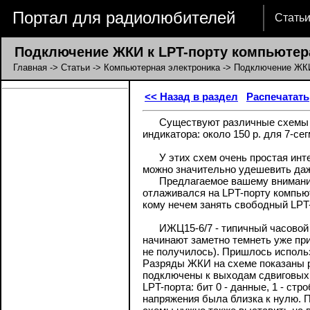
Портал для радиолюбителей
Стать
Подключение ЖКИ к LPT-порту компьютер
Главная
->
Статьи
->
Компьютерная электроника
-> Подключение ЖКИ
<< Назад в раздел
Распечатать
Существуют различные схемы под
индикатора: около 150 р. для 7-се
У этих схем очень простая интер
можно значительно удешевить даж
Предлагаемое вашему вниманию у
отлаживался на LPT-порту компьют
кому нечем занять свободный LPT-
ИЖЦ15-6/7 - типичный часовой ЖК
начинают заметно темнеть уже пр
не получилось). Пришлось исполь
Разряды ЖКИ на схеме показаны р
подключены к выходам сдвиговых 
LPT-порта: бит 0 - данные, 1 - с
напряжения была близка к нулю. П