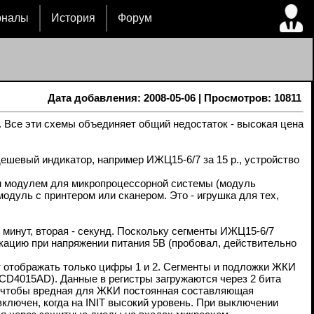
рналы
История
Форум
Дата добавления: 2008-05-06 | Просмотров: 10811
се эти схемы объединяет общий недостаток - высокая цена
ешевый индикатор, например ИЖЦ15-6/7 за 15 р., устройство
 модулем для микропроцессорной системы (модуль
одуль с принтером или сканером. Это - игрушка для тех,
инут, вторая - секунд. Поскольку сегменты ИЖЦ15-6/7
кацию при напряжении питания 5В (пробовал, действительно
т отображать только цифры 1 и 2. Сегменты и подложки ЖКИ
CD4015AD). Данные в регистры загружаются через 2 бита
ть, чтобы вредная для ЖКИ постоянная составляющая
включен, когда на INIT высокий уровень. При выключении