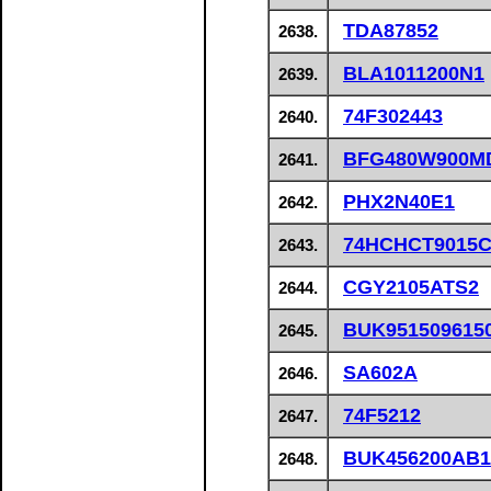
TDA87852
2638.
BLA1011200N1
2639.
74F302443
2640.
BFG480W900M
2641.
PHX2N40E1
2642.
74HCHCT9015
2643.
CGY2105ATS2
2644.
BUK951509615
2645.
SA602A
2646.
74F5212
2647.
BUK456200AB1
2648.