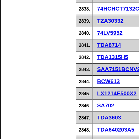
74HCHCT7132
2838.
TZA30332
2839.
74LV5952
2840.
TDA8714
2841.
TDA1315H5
2842.
SAA7151BCNV
2843.
BCW613
2844.
LX1214E500X2
2845.
SA702
2846.
TDA3603
2847.
TDA640203A5
2848.