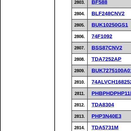
BF588
2803.
BLF248CNV2
2804.
BUK10250GS1
2805.
74F1092
2806.
BSS87CNV2
2807.
TDA7252AP
2808.
BUK7275100A0
2809.
74ALVCH16825
2810.
PHBPHDPHP11
2811.
TDA8304
2812.
PHP3N40E3
2813.
TDA5731M
2814.