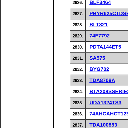
BLF3464
2826.
PBYR625CTDS
2827.
BLT821
2828.
74F7792
2829.
PDTA144ET5
2830.
SA575
2831.
BYG702
2832.
TDA8708A
2833.
BTA208SSERIE
2834.
UDA1324TS3
2835.
74AHCAHCT12
2836.
TDA100853
2837.