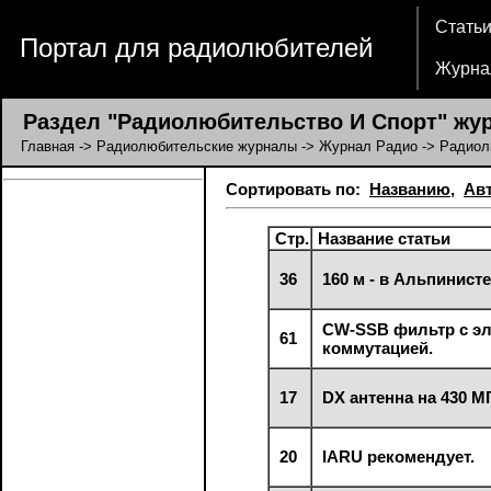
Стать
Портал для радиолюбителей
Журна
Раздел "Радиолюбительство И Спорт" жур
Главная
->
Радиолюбительские журналы
->
Журнал Радио
-> Радиол
Сортировать по:
Названию
,
Ав
Стр.
Название статьи
36
160 м - в Альпинисте
CW-SSB фильтр с э
61
коммутацией.
17
DX антенна на 430 М
20
IARU рекомендует.