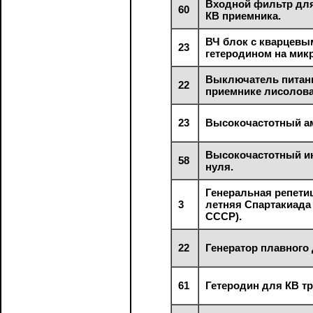
Входной фильтр для
60
КВ приемника.
ВЧ блок с кварцевы
23
гетеродином на мик
Выключатель питан
22
приемнике лисолова
23
Высокочастотный а
Высокочастотный и
58
нуля.
Генеральная репетици
3
летняя Спартакиада
СССР).
22
Генератор плавного 
61
Гетеродин для КВ тр