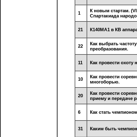
К новым стартам. (VI
1
Спартакиада народо
21
К140МА1 в КВ аппара
Как выбрать частоту
22
преобразования.
11
Как провести охоту н
Как провести сорев
10
многоборью.
Как провести сорев
20
приему и передаче 
6
Как стать чемпионом
31
Каким быть чемпион