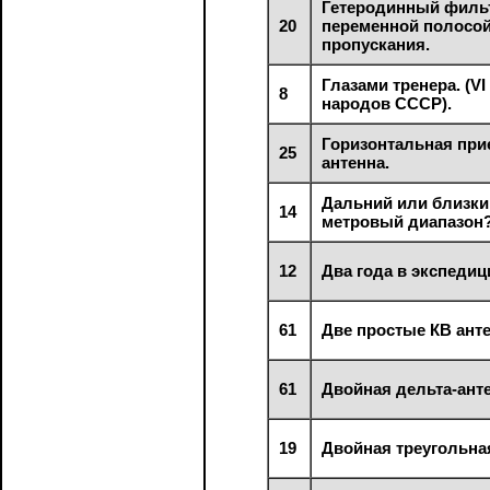
Гетеродинный филь
20
переменной полосо
пропускания.
Глазами тренера. (V
8
народов СССР).
Горизонтальная при
25
антенна.
Дальний или близкий
14
метровый диапазон
12
Два года в экспедиц
61
Две простые КВ ант
61
Двойная дельта-анте
19
Двойная треугольная