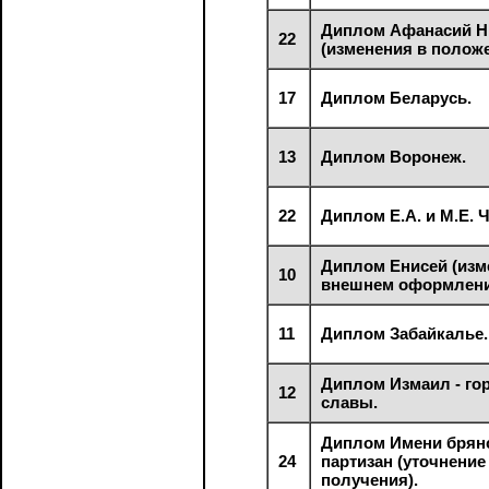
Диплом Афанасий Н
22
(изменения в положе
17
Диплом Беларусь.
13
Диплом Воронеж.
22
Диплом Е.А. и М.Е. 
Диплом Енисей (изм
10
внешнем оформлени
11
Диплом Забайкалье.
Диплом Измаил - го
12
славы.
Диплом Имени брян
24
партизан (уточнение
получения).