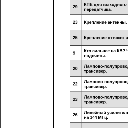
КПЕ для выходного 
29
передатчика.
23
Крепление антенны.
25
Крепление оттяжек 
Кто сильнее на КВ? 
9
подсчеты.
Лампово-полупров
20
трансивер.
Лампово-полупров
22
трансивер.
Лампово-полупров
23
трансивер.
Линейный усилител
26
на 144 МГц.