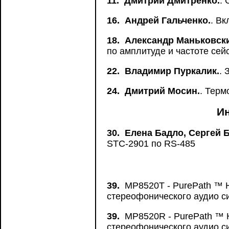
11.
Дмитрий Дмитренко.
.
16.
Андрей Гальченко.
. В
18.
Александр Маньковск
по амплитуде и частоте сей
22.
Владимир Пуркалик.
. 
24.
Дмитрий Мосин.
. Терм
И
30.
Елена Бадло, Сергей 
STC-2901 по RS-485
39.
MP8520T - PurePath ™ H
стереофонического аудио с
39.
MP8520R - PurePath ™ H
стереофонического аудио с