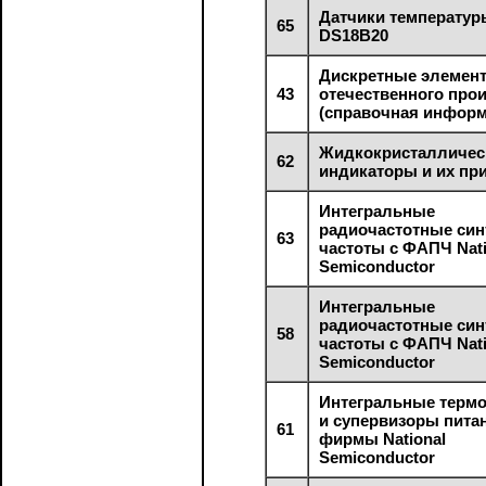
Датчики температур
65
DS18B20
Дискретные элемен
43
отечественного про
(справочная информ
Жидкокристалличес
62
индикаторы и их пр
Интегральные
радиочастотные син
63
частоты с ФАПЧ Nati
Semiconductor
Интегральные
радиочастотные син
58
частоты с ФАПЧ Nati
Semiconductor
Интегральные терм
и супервизоры пита
61
фирмы National
Semiconductor