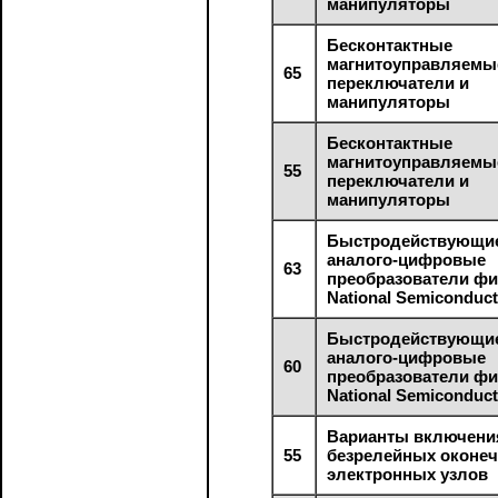
манипуляторы
Бесконтактные
магнитоуправляемы
65
переключатели и
манипуляторы
Бесконтактные
магнитоуправляемы
55
переключатели и
манипуляторы
Быстродействующи
аналого-цифровые
63
преобразователи ф
National Semiconduct
Быстродействующи
аналого-цифровые
60
преобразователи ф
National Semiconduct
Варианты включени
55
безрелейных оконе
электронных узлов