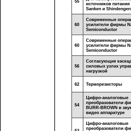
55
источников питания
Sanken и Shindengen
Современные опер
60
усилители фирмы Na
Semiconductor
Современные опер
60
усилители фирмы Na
Semiconductor
Согласующие каска
56
силовых узлах упра
нагрузкой
62
Терморезисторы
Цифро-аналоговые
преобразователи ф
54
BURR-BROWN в звук
видео аппаратуре
Цифро-аналоговые
преобразователи ф
52