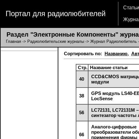
Стать
Портал для радиолюбителей
Журна
Раздел "Электронные Компоненты" журна
Главная
->
Радиолюбительские журналы
->
Журнал Радиолюбитель
Сортировать по:
Названию
,
Ав
Стр.
Название статьи
CCD&CMOS матриц
40
модули
GPS модуль LS40-E
38
LocSense
LC72131, LC72131M –
56
синтезатор частоты
Аналого-цифровые
преобразователи об
66
применения фирмы N