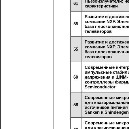
Пьезоизлучатели: н
61
характеристики
Развитие и достиже
компании NXP. Элем
55
база плоскопанель
телевизоров
Развитие и достиже
компании NXP. Элем
55
база плоскопанель
телевизоров
Современные интег
импульсные стабил
60
напряжения и ШИМ-
контроллеры фирмы
Semiconductor
Современные микр
для квазирезонанс
58
источников питания
Sanken и Shindengen
Современные микр
для квазирезонанс