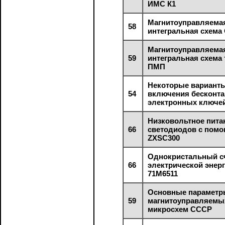
ИМС К1
Магнитоуправляема
58
интегральная схема
Магнитоуправляема
59
интегральная схема 
ПМП
Некоторые вариант
54
включения бесконт
электронных ключе
Низковольтное пита
66
светодиодов с пом
ZXSC300
Однокристальный с
66
электрической энер
71М6511
Основные парамет
59
магнитоуправляемы
микросхем СССР