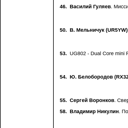
46.
Василий Гуляев
. Мисс
50.
В. Мельничук (UR5YW)
53.
UG802 - Dual Core mini P
54.
Ю. Белобородов (RX3
55.
Сергей Воронков
. Све
58.
Владимир Никулин
. П