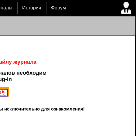
рналы
История
Форум
файлу журнала
налов необходим
ug-in
ы исключительно для ознакомления!