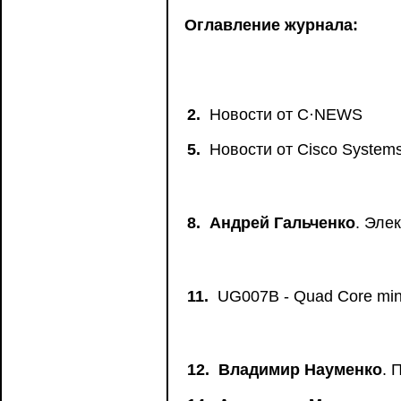
Оглавление журнала:
2.
Новости от C·NEWS
5.
Новости от Сisco System
8.
Андрей Гальченко
. Эле
11.
UG007B - Quad Core mini 
12.
Владимир Науменко
. 