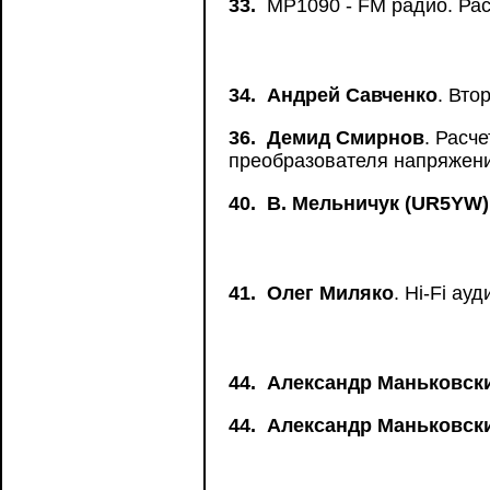
33.
MP1090 - FM радио. Рас
34.
Андрей Савченко
. Вто
36.
Демид Смирнов
. Расч
преобразователя напряжен
40.
В. Мельничук (UR5YW)
41.
Олег Миляко
. Hi-Fi а
44.
Александр Маньковск
44.
Александр Маньковск