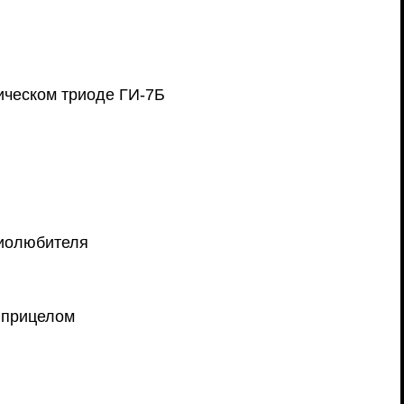
ическом триоде ГИ-7Б
диолюбителя
 прицелом