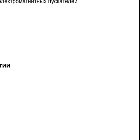
электромагнитных пускателей
гии