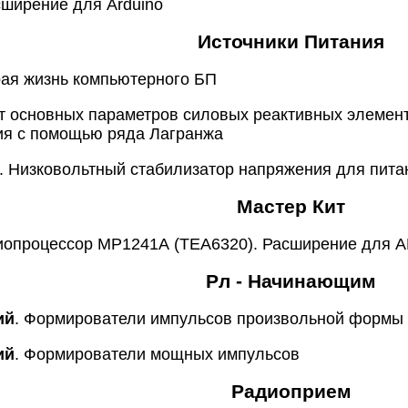
ширение для Arduino
Источники Питания
рая жизнь компьютерного БП
ет основных параметров силовых реактивных элемент
ия с помощью ряда Лагранжа
. Низковольтный стабилизатор напряжения для пита
Мастер Кит
удиопроцессор MP1241А (TEA6320). Расширение для
Рл - Начинающим
ий
. Формирователи импульсов произвольной формы
ий
. Формирователи мощных импульсов
Радиоприем