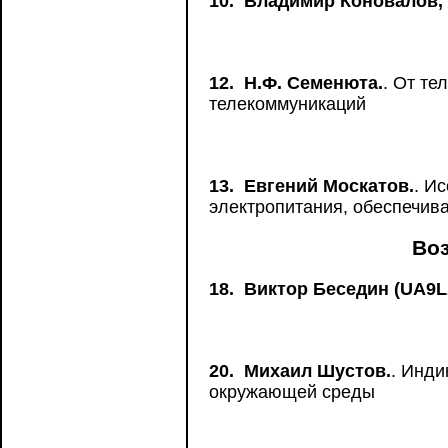
10.
Владимир Коновалов, 
12.
Н.Ф. Семенюта.
. От т
телекоммуникаций
13.
Евгений Москатов.
. И
электропитания, обеспечив
Воз
18.
Виктор Беседин (UA9L
20.
Михаил Шустов.
. Инди
окружающей среды