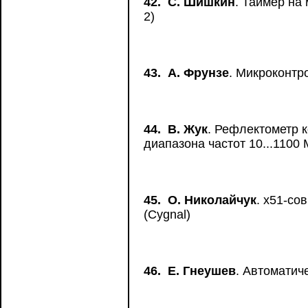
42.
С. Шишкин
. Таймер на
2)
43.
А. Фрунзе
. Микроконтр
44.
В. Жук
. Рефлектометр 
диапазона частот 10...1100
45.
О. Николайчук
. х51-со
(Cygnal)
46.
Е. Гнеушев
. Автоматич