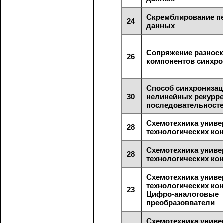
Скремблирование п
24
данных
Сопряжение разнос
26
компонентов синхро
Способ синхрониза
30
нелинейных рекурр
последовательност
Схемотехника унив
28
технологических ко
Схемотехника унив
28
технологических ко
Схемотехника унив
технологических ко
23
Цифро-аналоговые
преобразовватели
Схемотехника унив