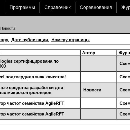
и
Программы
Справочник
Соревнования
Жу
 Новости
тору
,
Дате публикации
,
Номеру страницы
и
Автор
Журн
logies сертифицирована по
Схем
000
el подтвердила знак качества!
Схем
ные средства разработки для
Новости
Схем
ых микроконтроллеров
ор частот семейства AgileRFT
Схем
ор частот семейства AgileRFT
Схем