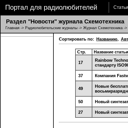
Портал для радиолюбителей
Стать
Раздел "Новости" журнала Схемотехника
Главная
->
Радиолюбительские журналы
->
Журнал Схемотехника
->
Сортировать по:
Названию
,
Ав
Стр.
Название стать
Rainbow Techno
17
стандарту ISO9
37
Компания Fastw
Новые бесплат
49
восьмиразрядн
50
Новый синтезат
27
Новый синтезат