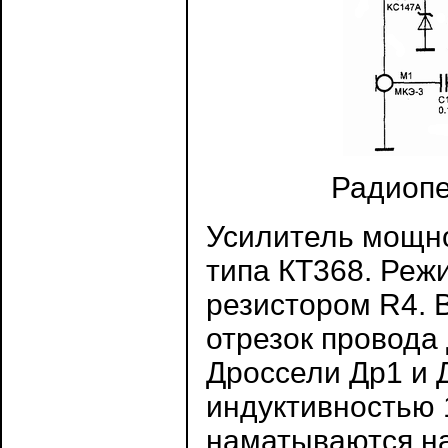
Радиопе
Усилитель мощно
типа КТ368. Реж
резистором R4. 
отрезок провода 
Дроссели Др1 и 
индуктивностью 1
наматываются на