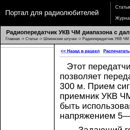
Стать
Портал для радиолюбителей
Журна
Радиопередатчик УКВ ЧМ диапазона с дал
Главная
->
Статьи
->
Шпионские штучки
-> Радиопередатчик УКВ ЧМ 
<< Назад в раздел
Распечатать
Этот передатчи
позволяет перед
300 м. Прием си
приемник УКВ ЧМ
быть использова
напряжением 5—
Задающий ген