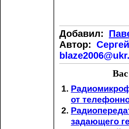
Добавил:
Пав
Автор:
Сергей
blaze2006@ukr
Вас
Радиомикроф
от телефонн
Радиопереда
задающего г