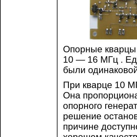
Опорные кварцы 
10 — 16 МГц . Е
были одинаковой
При кварце 10 МГ
Она пропорциона
опорного генера
решение останови
причине доступн
хорошем качеств