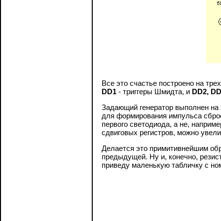
Все это счастье построено на тре
DD1
- триггеры Шмидта, и
DD2, D
Задающий генератор выполнен на 
для формирования импульса сброса
первого светодиода, а не, наприм
сдвиговых регистров, можно увели
Делается это примитивнейшим обр
предыдущей. Ну и, конечно, резис
приведу маленькую табличку с но