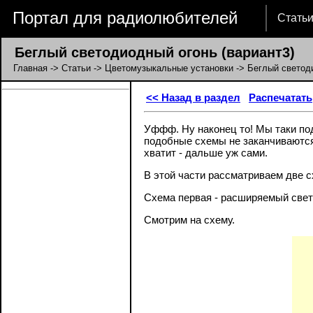
Портал для радиолюбителей
Стать
Беглый светодиодный огонь (вариант3)
Главная
->
Статьи
->
Цветомузыкальные установки
-> Беглый светоди
<< Назад в раздел
Распечатать
Уффф. Ну наконец то! Мы таки под
подобные схемы не заканчиваются 
хватит - дальше уж сами.
В этой части рассматриваем две 
Схема первая - расширяемый свет
Смотрим на схему.