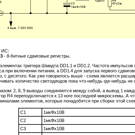
х ИС:
D3
- 8-битные сдвиговые регистры.
элементах триггера Шмидта DD1.1 и DD1.2. Частота импульсов
 при включении питания, а DD1.4 для запуска первого сдвиговог
ер, с десятого. Как уже говорилось выше - схема является рас
чивать количество светодиодов пока что-нибудь где-нибудь не 
азом: 2, 8, 9 выводы соединяются между собой, а вывод 1 ка
тор R4 переподключается к 13 ноге последней микросхемы. А ч
миналами элементов, которые понадобятся при сборке этой схе
C1
1мкФх10В
C2
1мкФх10В
C3
1мкФх10В