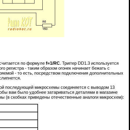
 считается по формуле
f=1/RC
. Триггер DD1.3 используется
о регистра - таким образом огонек начинает бежать с
ширяемой - то есть, посредством подключения дополнительных
слипнется.
ждой последующей микросхемы соединяется с выводом 13
тобы вам было удобнее затариваться деталями в магазине
мы (в скобках приведены отечественные аналоги микросхем):