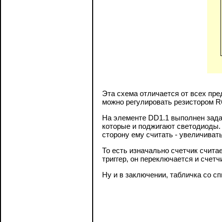
Эта схема отличается от всех пред
можно регулировать резистором R6
На элементе DD1.1 выполнен зада
которые и поджигают светодиоды. 
сторону ему считать - увеличиват
То есть изначально счетчик счита
триггер, он переключается и счет
Ну и в заключении, табличка со с