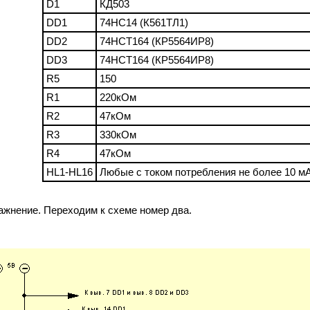
D1
КД503
DD1
74HC14 (К561ТЛ1)
DD2
74HCT164 (КР5564ИР8)
DD3
74HCT164 (КР5564ИР8)
R5
150
R1
220кОм
R2
47кОм
R3
330кОм
R4
47кОм
HL1-HL16
Любые с током потребления не более 10 м
ажнение. Переходим к схеме номер два.