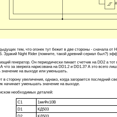
ыдущих тем, что огонек тут бежит в две стороны - сначала от H
. Эдакий Night Rider (помните, такой древний сериал был?) эфф
ющий генератор. Он периодически пинает счетчик на DD2 а тот
А что за зверюга нарисована на DD1.2 и DD1.3? А это всего лиш
ь значение на выходе или уменьшать.
ет в сторону увеличения, однако, когда загорается последний с
чик начинает уменьшать значение на выходе.
писком необходимых деталей:
C1
1мкФх10В
D1
КД503
D2
КД503