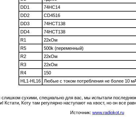
DD1
74HC14
DD2
CD4516
DD3
74HCT138
DD4
74HCT138
R1
22кОм
R5
500k (переменный)
R2
22кОм
R3
22кОм
R4
150
HL1-HL16
Любые с током потребления не более 10 м
и слишком сухими, специально для вас, мы испытали последню
! Кстати, Коту там регулярно наступают на хвост, но он все рав
Источник:
www.radiokot.ru