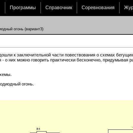
и
Программы
Справочник
Соревнования
Жу
одный огонь (вариант3)
ошли к заключительной части повествования о схемах бегущих 
- о них можно говорить практически бесконечно, придумывая р
схемы.
одиодный огонь.