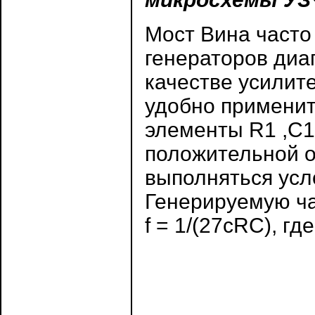
Мост Вина часто
генераторов диап
качестве усилит
удобно применит
элементы R1 ,С1
положительной о
выполняться усло
Генерируемую ча
f = 1/(27cRC), гд