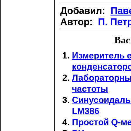
Добавил:
Пав
Автор:
П. Пет
Вас
Измеритель е
конденсаторо
Лабораторны
частоты
Синусоидаль
LM386
Простой Q-м