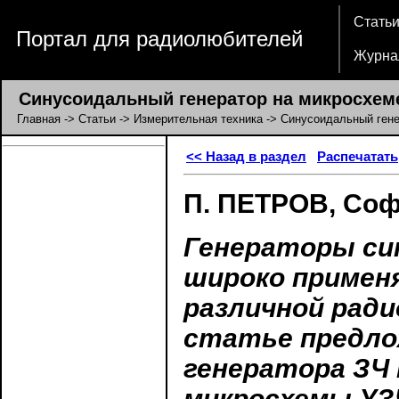
Стать
Портал для радиолюбителей
Журна
Синусоидальный генератор на микросхем
Главная
->
Статьи
->
Измерительная техника
-> Синусоидальный гене
<< Назад в раздел
Распечатать
П. ПЕТРОВ, Соф
Генераторы си
широко примен
различной рад
статье предло
генератора ЗЧ 
микросхемы УЗ