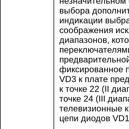
незначительном 
выбора дополни
индикации выбра
соображения ис
диапазонов, кот
переключателями
предварительной
фиксированное п
VD3 к плате пре
к точке 22 (II ди
точке 24 (III ди
телевизионные ка
цепи диодов VD1