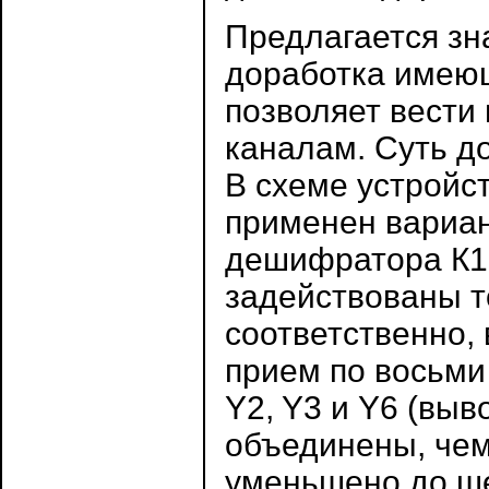
Предлагается зн
доработка имеющ
позволяет вести
каналам. Суть д
В схеме устройс
применен вариан
дешифратора К15
задействованы то
соответственно,
прием по восьми
Y2, Y3 и Y6 (выв
объединены, че
уменьшено до ше