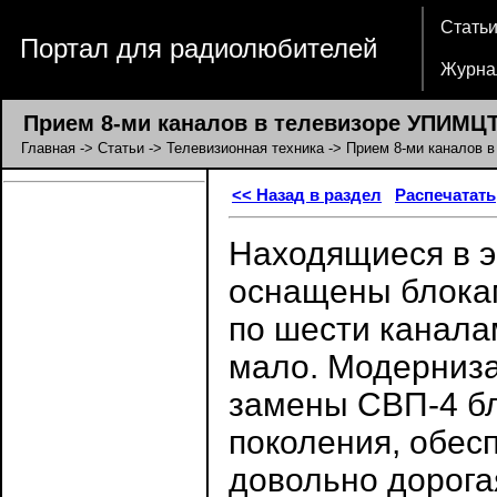
Стать
Портал для радиолюбителей
Журна
Прием 8-ми каналов в телевизоре УПИМЦ
Главная
->
Статьи
->
Телевизионная техника
-> Прием 8-ми каналов 
<< Назад в раздел
Распечатать
Находящиеся в 
оснащены блока
по шести канала
мало. Модерниз
замены СВП-4 бл
поколения, обес
довольно дорога