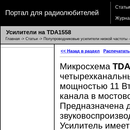
Стать
Портал для радиолюбителей
Журна
Усилители на TDA1558
Главная
->
Статьи
->
Полупроводниковые усилители низкой частоты
-
<< Назад в раздел
Распечатать
Микросхема
TDA
четырехканальн
мощностью 11 Вт 
канала в мостов
Предназначена 
звуковоспроизво
Усилитель имеет