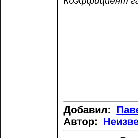
Коэффициент га
Добавил:
Пав
Автор:
Неизв