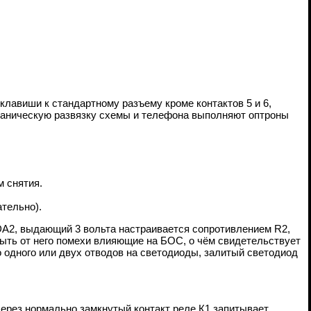
лавиши к стандартному разъему кроме контактов 5 и 6,
льваническую развязку схемы и телефона выполняют оптроны
 снятия.
ательно).
DA2, выдающий 3 вольта настраивается сопротивлением R2,
быть от него помехи влияющие на БОС, о чём свидетельствует
о одного или двух отводов на светодиоды, залитый светодиод
через нормально замкнутый контакт реле К1 запитывает