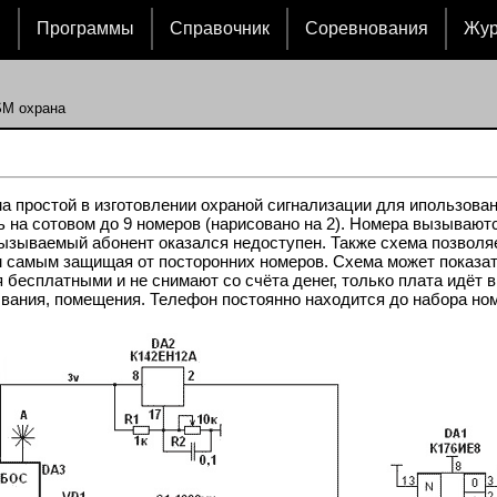
и
Программы
Справочник
Соревнования
Жу
SM охрана
а простой в изготовлении охраной сигнализации для ипользова
 на сотовом до 9 номеров (нарисовано на 2). Номера вызывают
ызываемый абонент оказался недоступен. Также схема позволяе
 самым защищая от посторонних номеров. Схема может показать
я бесплатными и не снимают со счёта денег, только плата идёт
вания, помещения. Телефон постоянно находится до набора ном