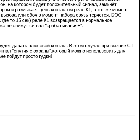
трон, на котором будет положительный сигнал, замкнёт
ром и размыкает цепь контактом реле К1, в тот же момент
а вызова или сбоя в момент набора связь теряется, БОС
где то 15 сек) реле К1 возвращается в нормальное
ока не снимут сигнал "срабатывания+".
 будет давать плюсовой контакт. В этом случае при вызове СТ
игнал "снятия с охраны",который можно использовать для
не пойдут просто гудки!