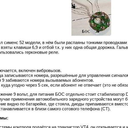
 сименс 52 модели, в нём были распаяны тонкими проводками к
взяты клавиши 6,9 и отбой т.к. у них одна общая дорожка. Га
ользовались герконовые реле.
лючается, включен вибровызов.
да записываются номера, разрешённые для управления сигналом
 и 9 забиваются номера вызываемых абонентов.
уда угодно через 5 сек, если абонент не отвечает (это не обяз
жение 9 вольт, для питания БОС отдельно стоит стабилизатор 
лучае применения автомобильного зарядного устройства могут 
ние видно по батарейке, где стояла, диоды припаиваются вмест
танавливается в близи самого сотового телефона (СТ).
емы:
темы контроля подаётся на транзистор VT4, он открывается и 