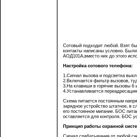
Сотовый подходит любой. Взят был
контакты написаны условно. Были 
АОД101А,вместо них до этого исп
Настройка сотового телефона:
1.Сигнал вызова и подсветка вык
2.Включается фильтр вызовов, ту
3.На клавиши в горячие вызовы 6
4.Устанавливается переадресация к
Схема питается постоянным напря
зарядное устройство штатное, в с
его постоянное мигание. БОС пита
оставляется для контроля. БОС ус
Принцип работы охранной сист
Сигнал срабатывания от любой сис