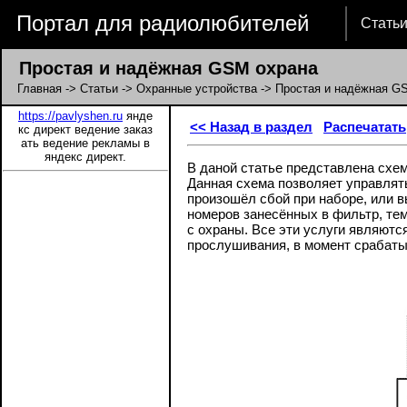
Портал для радиолюбителей
Стать
Простая и надёжная GSM охрана
Главная
->
Статьи
->
Охранные устройства
-> Простая и надёжная G
https://pavlyshen.ru
янде
<< Назад в раздел
Распечатать
кс директ ведение заказ
ать ведение рекламы в
яндекс директ.
В даной статье представлена схем
Данная схема позволяет управлять
произошёл сбой при наборе, или в
номеров занесённых в фильтр, тем
с охраны. Все эти услуги являютс
прослушивания, в момент срабаты