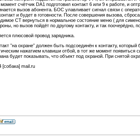
 момент счётчик DA1 подготовил контакт 6 или 9 к работе, и оп
нается вызов абонента. БОС улавливает сигнал связи с операто
контакт и будет в готовности. После совершения вызова, сброс
димое СТ вернуться в нормальное состояние меню ( для сименс 
оны, но вызов пойдёт по другому контакту, и так поочерёдно, п
яется плюсовой провод зарядника.
нтакт "на охране" должен быть подсоединён к контакту, который
ическим нажатием клавиши отбой, в тот же момент появиться с
ана будет показывать, что объект под охраной. При снятой охра
 [собака] mail.ru