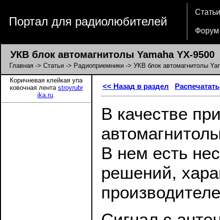
Стать
Портал для радиолюбителей
Форум
УКВ блок автомагнитолы Yamaha YX-9500
Главная
->
Статьи
->
Радиоприемники
-> УКВ блок автомагнитолы Ya
Коричневая клейкая упа
<< Назад в раздел
Распечатать
ковочная лента
stroyrubr
ika.ru
.
В качестве пр
автомагнитолы
В нем есть не
решений, хара
производителе
Сигнал с анте