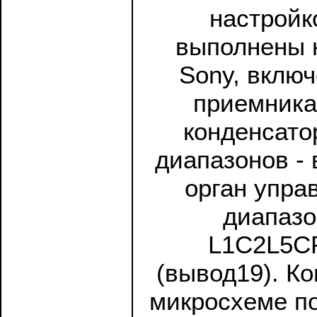
настройк
выполнены 
Sony, вклю
приемника
конденсато
диапазонов -
орган упра
диапазо
L1C2L5CP
(вывод19). К
микросхеме п