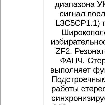
диапазона У
сигнал посл
L3C5CP1.1) 
Широкополо
избирательно
ZF2. Резонат
ФАПЧ. Стер
выполняет фун
Подстроечным
работы стерео
синхронизиру