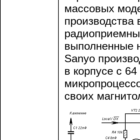
массовых моде
производства
радиоприемные
выполненные н
Sanyo произв
в корпусе с 6
микропроцессо
своих магнито