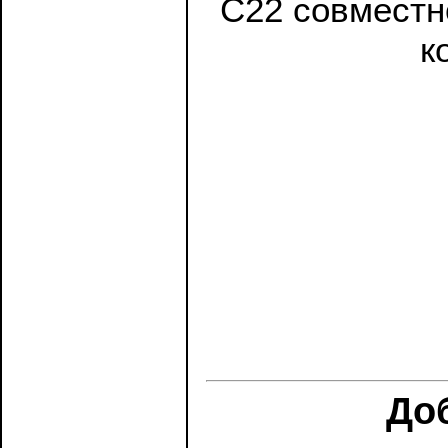
C22 совместн
к
До